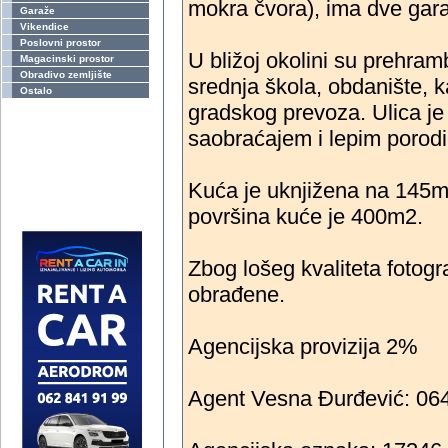
mokra čvora), ima dve gar
Garaže
Vikendice
Poslovni prostor
U bližoj okolini su prehra
Magacinski prostor
Obradivo zemljište
srednja škola, obdanište, ka
Ostalo
gradskog prevoza. Ulica je 
saobraćajem i lepim porod
Kuća je uknjižena na 145m
površina kuće je 400m2.
Zbog lošeg kvaliteta fotogr
obrađene.
Agencijska provizija 2%
Agent Vesna Đurđević: 06