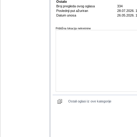
Ostalo
Broj pregleda ovog oglasa
334
Poslednji put ažuriran
28.07.2026. 
Datum unosa
26.05.2026. 
Približna lokacija nekretnine
Ostali oglasi iz ove kategorije