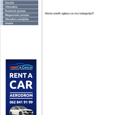
Garaže
Vikendice
Poslovni prostor
Nema unetih oglasa za ovu kategoriju!!!
Magacinski prostor
Obradivo zemljište
Ostalo