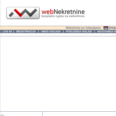
Nekretnine po lokacijama:
Srbij
|
|
|
|
LOG IN
REGISTRACIJA
UNOS OGLASA
POSLEDNJI OGLASI
NAJČITANIJI 