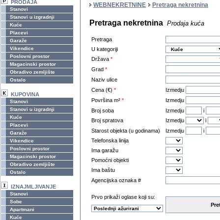
PRODAJA
WEBNEKRETNINE
Pretraga nekretnina
Stanovi
Stanovi u izgradnji
Pretraga nekretnina
Prodaja kuća
Kuće
Placevi
Pretraga
Garaže
Vikendice
U kategoriji
Poslovni prostor
Država
*
Magacinski prostor
Grad
*
Obradivo zemljište
Naziv ulice
Ostalo
Cena (€)
*
Izmedju
KUPOVINA
Površina m²
*
Izmedju
Stanovi
Stanovi u izgradnji
Broj soba
Izmedju
i
Kuće
Broj spratova
Izmedju
i
Placevi
Starost objekta (u godinama)
Izmedju
i
Garaže
Telefonska linija
Vikendice
Poslovni prostor
Ima garažu
Magacinski prostor
Pomoćni objekti
Obradivo zemljište
Ima baštu
Ostalo
Agencijska oznaka #
IZNAJMLJIVANJE
Stanovi
Prvo prikaži oglase koji su:
Sobe
Pre
Apartmani
Kuće