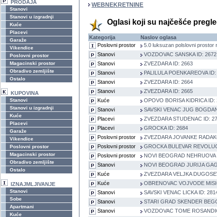
PRODAJA
WEBNEKRETNINE
Stanovi
Stanovi u izgradnji
Oglasi koji su najčešće pregl
Kuće
Placevi
Kategorija
Naslov oglasa
Garaže
Poslovni prostor
5.0 luksuzan polslovni prostor
Vikendice
Stanovi
VOZDOVAC SANSKA ID: 2672
Poslovni prostor
Magacinski prostor
Stanovi
ZVEZDARA ID: 2663
Obradivo zemljište
Stanovi
PALILULA POENKAREOVA ID:
Ostalo
Stanovi
ZVEZDARA ID: 2664
Stanovi
ZVEZDARA ID: 2665
KUPOVINA
Stanovi
Kuće
OPOVO BORISA KIDRICA ID: 
Stanovi u izgradnji
Stanovi
SAVSKI VENAC JUG BOGDANO
Kuće
Placevi
ZVEZDARA STUDENAC ID: 2
Placevi
Placevi
GROCKA ID: 2684
Garaže
Poslovni prostor
ZVEZDARA JOVANKE RADAKO
Vikendice
Poslovni prostor
GROCKA BULEVAR REVOLUCI
Poslovni prostor
Magacinski prostor
Poslovni prostor
NOVI BEOGRAD NEHRUOVA I
Obradivo zemljište
Stanovi
NOVI BEOGRAD JURIJA GAGA
Ostalo
Kuće
ZVEZDARA VELJKA DUGOSEVI
Kuće
OBRENOVAC VOJVODE MISIC
IZNAJMLJIVANJE
Stanovi
Stanovi
SAVSKI VENAC LICKA ID: 281
Sobe
Stanovi
STARI GRAD SKENDER BEGOV
Apartmani
Stanovi
VOZDOVAC TOME ROSANDICA
Kuće