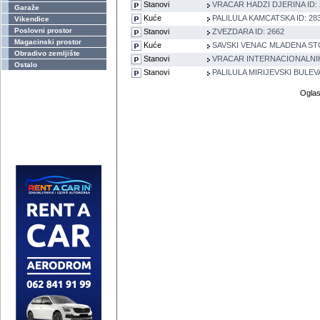
Stanovi
VRACAR HADZI DJERINA ID: 
Garaže
Kuće
PALILULA KAMCATSKA ID: 28
Vikendice
Poslovni prostor
Stanovi
ZVEZDARA ID: 2662
Magacinski prostor
Kuće
SAVSKI VENAC MLADENA STO
Obradivo zemljište
Stanovi
VRACAR INTERNACIONALNIH 
Ostalo
Stanovi
PALILULA MIRIJEVSKI BULEVA
Oglas