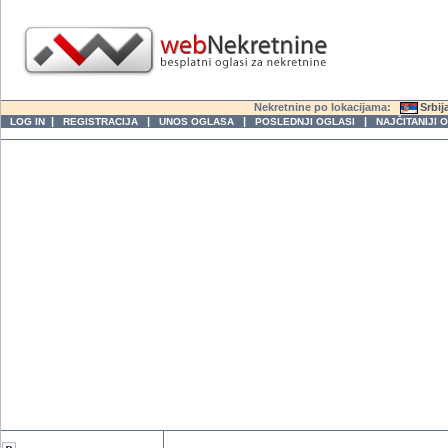
Nekretnine po lokacijama:
Srbij
|
|
|
|
LOG IN
REGISTRACIJA
UNOS OGLASA
POSLEDNJI OGLASI
NAJČITANIJI 