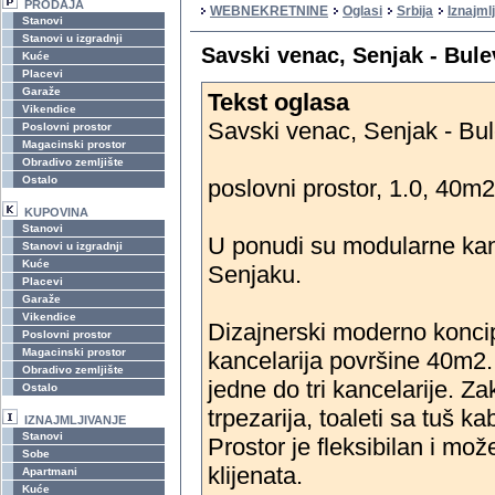
PRODAJA
WEBNEKRETNINE
Oglasi
Srbija
Iznajml
Stanovi
Stanovi u izgradnji
Savski venac, Senjak - Bul
Kuće
Placevi
Garaže
Tekst oglasa
Vikendice
Savski venac, Senjak - Bu
Poslovni prostor
Magacinski prostor
Obradivo zemljište
Ostalo
poslovni prostor, 1.0, 40m2,
KUPOVINA
Stanovi
U ponudi su modularne kanc
Stanovi u izgradnji
Kuće
Senjaku.
Placevi
Garaže
Vikendice
Dizajnerski moderno koncipi
Poslovni prostor
Magacinski prostor
kancelarija površine 40m2
Obradivo zemljište
jedne do tri kancelarije. Z
Ostalo
trpezarija, toaleti sa tuš 
IZNAJMLJIVANJE
Stanovi
Prostor je fleksibilan i mož
Sobe
klijenata.
Apartmani
Kuće