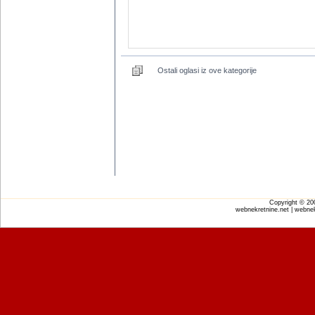
Ostali oglasi iz ove kategorije
Copyright © 2
webnekretnine.net | webnek