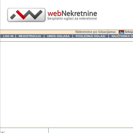
Nekretnine po lokacijama:
Srbij
|
|
|
|
LOG IN
REGISTRACIJA
UNOS OGLASA
POSLEDNJI OGLASI
NAJČITANIJI 