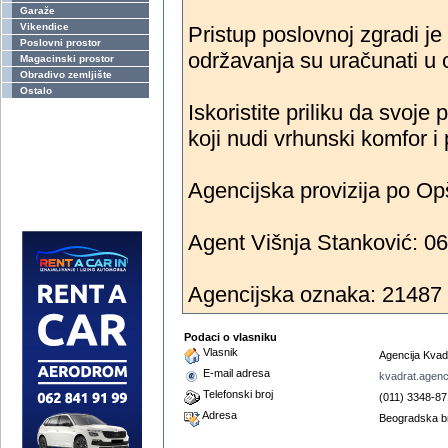
Garaže
Vikendice
Pristup poslovnoj zgradi je
Poslovni prostor
održavanja su uračunati u 
Magacinski prostor
Obradivo zemljište
Ostalo
Iskoristite priliku da svoje
koji nudi vrhunski komfor i 
Agencijska provizija po Op
Agent Višnja Stanković: 06
Agencijska oznaka: 21487
Podaci o vlasniku
Vlasnik
Agencija Kvad
E-mail adresa
kvadrat.agen
Telefonski broj
(011) 3348-87
Adresa
Beogradska b