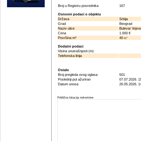
Broj u Registru posrednika
167
Osnovni podaci o objektu
Država
Srbija
Grad
Beograd
Naziv ulice
Bulevar Vojvo
Cena
1.000 €
Površina m²
40
2
m
Dodatni podaci
Visina unutrašnjosti (m)
Telefonska linija
Ostalo
Broj pregleda ovog oglasa
501
Poslednji put ažuriran
07.07.2026. 1
Datum unosa
26.05.2026. 1
Približna lokacija nekretnine