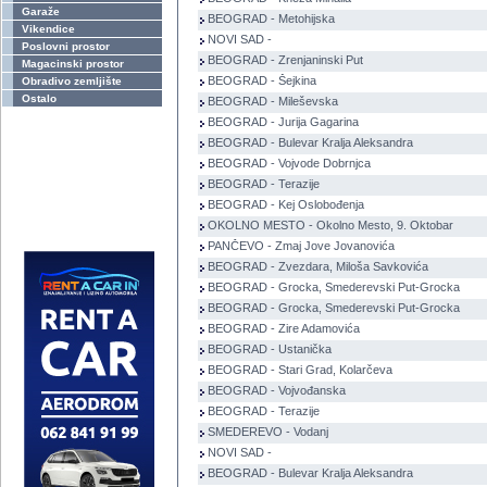
Garaže
BEOGRAD - Metohijska
Vikendice
NOVI SAD -
Poslovni prostor
BEOGRAD - Zrenjaninski Put
Magacinski prostor
BEOGRAD - Šejkina
Obradivo zemljište
Ostalo
BEOGRAD - Mileševska
BEOGRAD - Jurija Gagarina
BEOGRAD - Bulevar Kralja Aleksandra
BEOGRAD - Vojvode Dobrnjca
BEOGRAD - Terazije
BEOGRAD - Kej Oslobođenja
OKOLNO MESTO - Okolno Mesto, 9. Oktobar
PANČEVO - Zmaj Jove Jovanovića
BEOGRAD - Zvezdara, Miloša Savkovića
BEOGRAD - Grocka, Smederevski Put-Grocka
BEOGRAD - Grocka, Smederevski Put-Grocka
BEOGRAD - Zire Adamovića
BEOGRAD - Ustanička
BEOGRAD - Stari Grad, Kolarčeva
BEOGRAD - Vojvođanska
BEOGRAD - Terazije
SMEDEREVO - Vodanj
NOVI SAD -
BEOGRAD - Bulevar Kralja Aleksandra