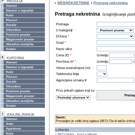
PRODAJA
WEBNEKRETNINE
Pretraga nekretnina
Stanovi
Stanovi u izgradnji
Pretraga nekretnina
Iznajmljivanje pos
Kuće
Placevi
Pretraga
Garaže
Vikendice
U kategoriji
Poslovni prostor
Država
*
Magacinski prostor
Grad
*
Obradivo zemljište
Naziv ulice
Ostalo
Cena (€)
*
Izmedju
KUPOVINA
Površina m²
*
Izmedju
i
Stanovi
Stanovi u izgradnji
Visina unutrašnjosti (m)
Kuće
Telefonska linija
Placevi
Agencijska oznaka #
Garaže
Vikendice
Prvo prikaži oglase koji su:
Poslovni prostor
Pretra
Magacinski prostor
Obradivo zemljište
Ostalo
IZNAJMLJIVANJE
Savet:
Stanovi
Pronadjen je veliki broj oglasa (867)! Da bi lakše izdvoj
Sobe
Apartmani
Lokacija
Kuće
BEOGRAD - Kneza Mihaila