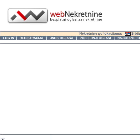
Nekretnine po lokacijama:
Srbij
|
|
|
|
LOG IN
REGISTRACIJA
UNOS OGLASA
POSLEDNJI OGLASI
NAJČITANIJI 