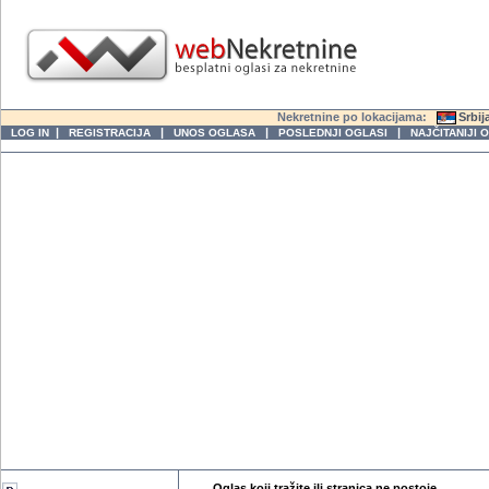
Nekretnine po lokacijama:
Srbij
|
|
|
|
LOG IN
REGISTRACIJA
UNOS OGLASA
POSLEDNJI OGLASI
NAJČITANIJI 
Oglas koji tražite ili stranica ne postoje