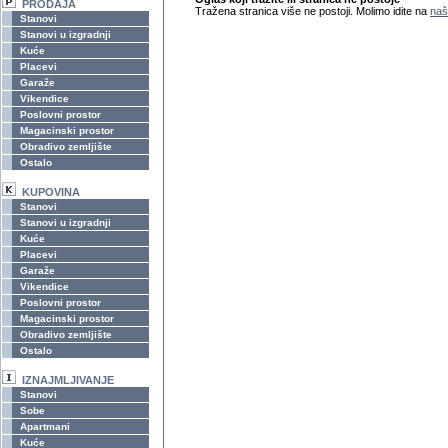
PRODAJA
Tražena stranica više ne postoji. Molimo idite na
naš
Stanovi
Stanovi u izgradnji
Kuće
Placevi
Garaže
Vikendice
Poslovni prostor
Magacinski prostor
Obradivo zemljište
Ostalo
KUPOVINA
Stanovi
Stanovi u izgradnji
Kuće
Placevi
Garaže
Vikendice
Poslovni prostor
Magacinski prostor
Obradivo zemljište
Ostalo
IZNAJMLJIVANJE
Stanovi
Sobe
Apartmani
Kuće