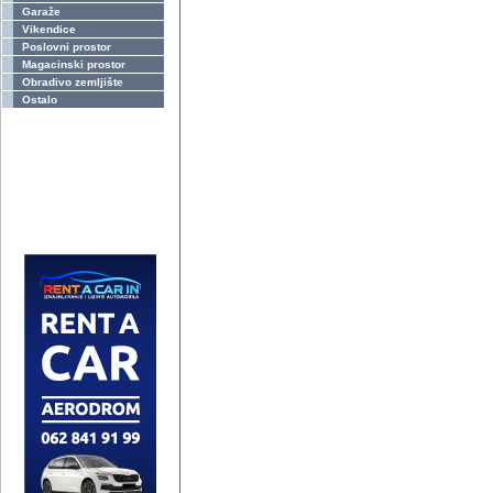
Garaže
Vikendice
Poslovni prostor
Magacinski prostor
Obradivo zemljište
Ostalo