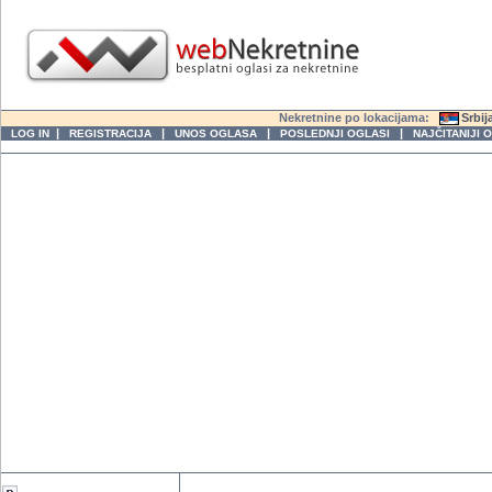
Nekretnine po lokacijama:
Srbij
|
|
|
|
LOG IN
REGISTRACIJA
UNOS OGLASA
POSLEDNJI OGLASI
NAJČITANIJI 