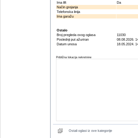
Ima lift
Da
Način grejanja
Telefonska linija
Ima garažu
Ostalo
Broj pregleda ovog oglasa
11030
Poslednji put ažuriran
08.08.2026. 1
Datum unosa
18.05.2024. 1
Približna lokacija nekretnine
Ostali oglasi iz ove kategorije