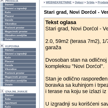
PRODAJA
WEBNEKRETNINE
Oglasi
Srbija
Prodaj
Stanovi
Stanovi u izgradnji
Stari grad, Novi Dorćol - V
Kuće
Placevi
Garaže
Tekst oglasa
Vikendice
Stari grad, Novi Dorćol - 
Poslovni prostor
Magacinski prostor
Obradivo zemljište
Ostalo
2.0, 59m2 (terasa 7m2), 1/7,
garaža
KUPOVINA
Stanovi
Stanovi u izgradnji
Kuće
Dvosoban stan na odličnoj 
Placevi
kompleksu "Novi Dorćol".
Garaže
Vikendice
Poslovni prostor
Magacinski prostor
Stan je odlično raspoređen,
Obradivo zemljište
boravka sa kuhinjom i trpe
Ostalo
i terase na koju se izlazi 
IZNAJMLJIVANJE
Stanovi
Sobe
U izgradnji su korišćeni sa
Apartmani
Kuće