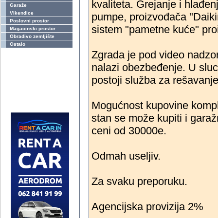
kvaliteta. Grejanje i hlađe
Garaže
Vikendice
pumpe, proizvođača "Daik
Poslovni prostor
sistem "pametne kuće" pr
Magacinski prostor
Obradivo zemljište
Ostalo
Zgrada je pod video nadzor
nalazi obezbeđenje. U sluc
postoji služba za rešavanj
Mogućnost kupovine kompl
stan se može kupiti i gara
ceni od 30000e.
Odmah useljiv.
Za svaku preporuku.
Agencijska provizija 2%