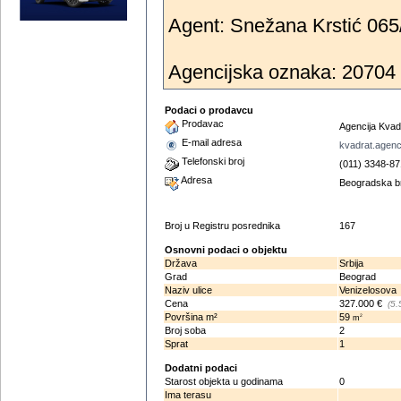
Agent: Snežana Krstić 065/
Agencijska oznaka: 20704
Podaci o prodavcu
Prodavac
Agencija Kvad
E-mail adresa
kvadrat.agen
Telefonski broj
(011) 3348-87
Adresa
Beogradska b
Broj u Registru posrednika
167
Osnovni podaci o objektu
Država
Srbija
Grad
Beograd
Naziv ulice
Venizelosova
Cena
327.000 €
(5.
Površina m²
59
2
m
Broj soba
2
Sprat
1
Dodatni podaci
Starost objekta u godinama
0
Ima terasu