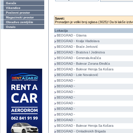
Garaže
Vikendice
Poslovni prostor
Magacinski prostor
Savet:
Pronadjen je veliki broj oglasa (3025)! Da bi lakše izdvo
Obradivo zemljište
Ostalo
Lokacija
BEOGRAD - Glavna
BEOGRAD - Kralja Vladislava
BEOGRAD - Braće Jerković
BEOGRAD - Bratstva I Jedinstva
BEOGRAD - Generala Aračića
BEOGRAD - Bulevar Zorana Đinđića
BEOGRAD - Bulevar Heroja Sa Košara
BEOGRAD - Lole Novaković
BEOGRAD -
BEOGRAD -
BEOGRAD -
BEOGRAD -
BEOGRAD -
BEOGRAD -
BEOGRAD -
BEOGRAD -
BEOGRAD - Bulevar Heroja Sa Košara
BEOGRAD - Omladinskih Brigada