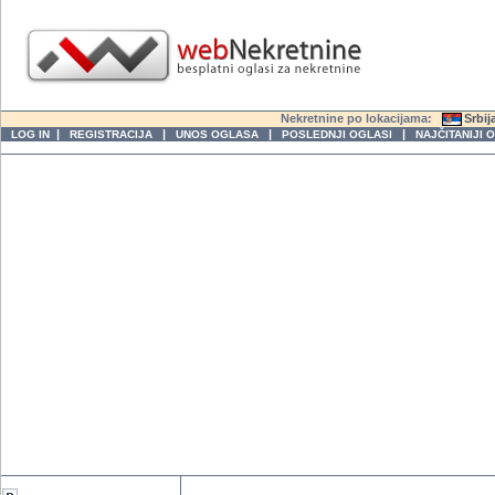
Nekretnine po lokacijama:
Srbij
|
|
|
|
LOG IN
REGISTRACIJA
UNOS OGLASA
POSLEDNJI OGLASI
NAJČITANIJI 