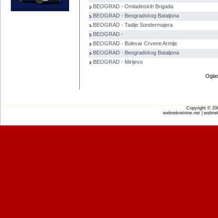
BEOGRAD - Omladinskih Brigada
BEOGRAD - Beogradskog Bataljona
BEOGRAD - Tadije Sondermajera
BEOGRAD -
BEOGRAD - Bulevar Crvene Armije
BEOGRAD - Beogradskog Bataljona
BEOGRAD - Mirijevo
Oglas
Copyright © 2
webnekretnine.net | webnek