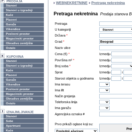
PRODAJA
WEBNEKRETNINE
Pretraga nekretnina
Stanovi
Stanovi u izgradnji
Pretraga nekretnina
Prodaja stanova B
Kuće
Placevi
Pretraga
Garaže
Vikendice
U kategoriji
Poslovni prostor
Država
*
Magacinski prostor
Grad
*
Obradivo zemljište
Naziv ulice
Ostalo
Cena (€)
*
Izmedju
KUPOVINA
Površina m²
*
Izmedju
Stanovi
Stanovi u izgradnji
Broj soba
*
Izmedju
Kuće
Sprat
Izmedju
i
Placevi
Starost objekta u godinama
Izmedju
i
Garaže
Ima terasu
Vikendice
Poslovni prostor
Ima lift
Magacinski prostor
Način grejanja
Obradivo zemljište
Telefonska linija
Ostalo
Ima garažu
IZNAJMLJIVANJE
Agencijska oznaka #
Stanovi
Sobe
Prvo prikaži oglase koji su:
Apartmani
Pre
Kuće