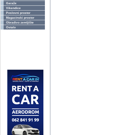
Garaže
Vikendice
Poslovni prostor
Magacinski prostor
Obradivo zemljište
Ostalo