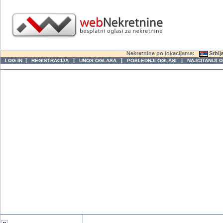
Nekretnine po lokacijama:
Srbij
|
|
|
|
LOG IN
REGISTRACIJA
UNOS OGLASA
POSLEDNJI OGLASI
NAJČITANIJI 