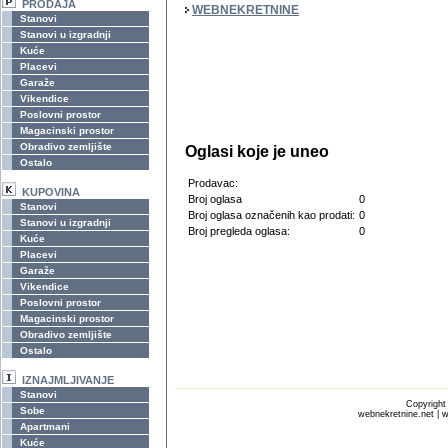
PRODAJA
WEBNEKRETNINE
Stanovi
Stanovi u izgradnji
Kuće
Placevi
Garaže
Vikendice
Poslovni prostor
Magacinski prostor
Obradivo zemljište
Oglasi koje je uneo
Ostalo
Prodavac:
KUPOVINA
Broj oglasa
0
Stanovi
Broj oglasa označenih kao prodati:
0
Stanovi u izgradnji
Broj pregleda oglasa:
0
Kuće
Placevi
Garaže
Vikendice
Poslovni prostor
Magacinski prostor
Obradivo zemljište
Ostalo
IZNAJMLJIVANJE
Stanovi
Copyrigh
Sobe
webnekretnine.net | w
Apartmani
Kuće