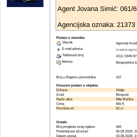
Agent Jovana Simić: 061/62
Agencijska oznaka: 21373
Podaci o vlasniku
Vlasnik
Agencija Kvad
E-mail adresa
kvadrat.agen
Telefonski broj
(011) 3348-87
Adresa
Beogradska b
Broj u Registru posrednika
167
Osnovni podaci o objektu
Država
Srbija
Grad
Beograd
Naziv ulice
Mite Ružića
Cena
800 €
Površina m²
92
2
m
Ostalo
Broj pregleda ovog oglasa
360
Poslednji put ažuriran
06.08.2026. 1
Datum unosa
03.06.2026. 1