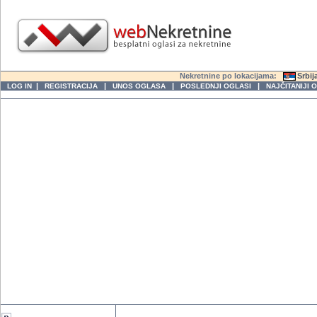
Nekretnine po lokacijama:
Srbij
|
|
|
|
LOG IN
REGISTRACIJA
UNOS OGLASA
POSLEDNJI OGLASI
NAJČITANIJI 