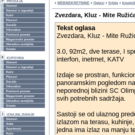
PRODAJA
WEBNEKRETNINE
Oglasi
Srbija
Iznajml
Stanovi
Stanovi u izgradnji
Zvezdara, Kluz - Mite Ružić
Kuće
Placevi
Garaže
Tekst oglasa
Vikendice
Zvezdara, Kluz - Mite Ruži
Poslovni prostor
Magacinski prostor
Obradivo zemljište
Ostalo
3.0, 92m2, dve terase, I spr
interfon, inetrnet, KATV
KUPOVINA
Stanovi
Stanovi u izgradnji
Kuće
Izdaje se prostran, funkci
Placevi
panoramskim pogledom na od
Garaže
Vikendice
neporednoj blizini SC Olim
Poslovni prostor
Magacinski prostor
svih potrebnih sadržaja.
Obradivo zemljište
Ostalo
Sastoji se od ulaznog pred
IZNAJMLJIVANJE
Stanovi
izlazom na terasu, kuhinje
Sobe
jedna ima izlaz na manju te
Apartmani
Kuće