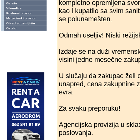
kompletno opremljena svo
Garaže
Vikendice
kao i kupatilo sa svim sani
Poslovni prostor
se polunamešten.
Magacinski prostor
Obradivo zemljište
Ostalo
Odmah useljiv! Niski režijsk
Izdaje se na duži vremensk
visini jedne mesečne zaku
U slučaju da zakupac želi 
unapred, cena zakupnine za
evra.
Za svaku preporuku!
Agencijska provizija u skl
poslovanja.