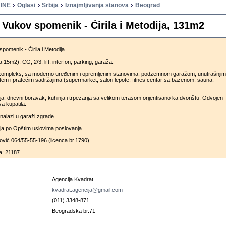
INE
Oglasi
Srbija
Iznajmljivanja stanova
Beograd
 Vukov spomenik - Ćirila i Metodija, 131m2
pomenik - Ćirila i Metodija
 15m2), CG, 2/3, lift, interfon, parking, garaža.
kompleks, sa moderno uređenim i opremljenim stanovima, podzemnom garažom, unutrašnjim
tem i pratećim sadržajima (supermarket, salon lepote, fitnes centar sa bazenom, sauna,
a: dnevni boravak, kuhinja i trpezarija sa velikom terasom orijentisano ka dvorištu. Odvojen
a kupatila.
nalazi u garaži zgrade.
ija po Opštim uslovima poslovanja.
ović 064/55-55-196 (licenca br.1790)
a: 21187
u
Agencija Kvadrat
kvadrat.agencija@gmail.com
(011) 3348-871
Beogradska br.71