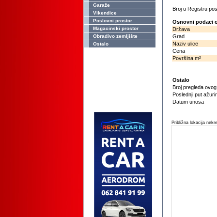
Garaže
Broj u Registru p
Vikendice
Poslovni prostor
Osnovni podaci o
Magacinski prostor
Država
Obradivo zemljište
Grad
Naziv ulice
Ostalo
Cena
Površina m²
Ostalo
Broj pregleda ovo
Poslednji put ažuri
Datum unosa
Približna lokacija nekr