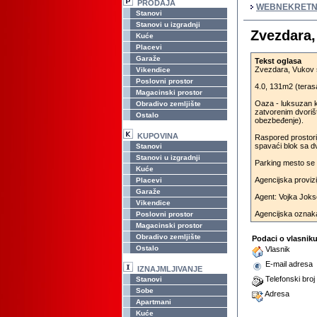
PRODAJA
WEBNEKRETN
Stanovi
Stanovi u izgradnji
Zvezdara,
Kuće
Placevi
Garaže
Tekst oglasa
Zvezdara, Vukov s
Vikendice
Poslovni prostor
4.0, 131m2 (terasa
Magacinski prostor
Oaza - luksuzan 
Obradivo zemljište
zatvorenim dvoriš
Ostalo
obezbeđenje).
KUPOVINA
Raspored prostorij
spavaći blok sa dv
Stanovi
Stanovi u izgradnji
Parking mesto se 
Kuće
Agencijska proviz
Placevi
Garaže
Agent: Vojka Joks
Vikendice
Agencijska oznak
Poslovni prostor
Magacinski prostor
Obradivo zemljište
Podaci o vlasnik
Ostalo
Vlasnik
E-mail adresa
IZNAJMLJIVANJE
Telefonski broj
Stanovi
Sobe
Adresa
Apartmani
Kuće