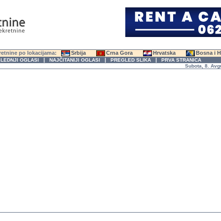
etnine po lokacijama:
Srbija
Crna Gora
Hrvatska
Bosna i 
|
|
|
LEDNJI OGLASI
NAJČITANIJI OGLASI
PREGLED SLIKA
PRVA STRANICA
Subota, 8. Avgust 2