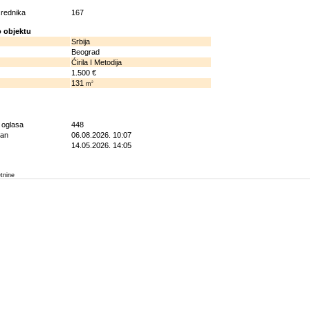
osrednika
167
 objektu
Srbija
Beograd
Ćirila I Metodija
1.500 €
131
2
m
g oglasa
448
ran
06.08.2026. 10:07
14.05.2026. 14:05
etnine