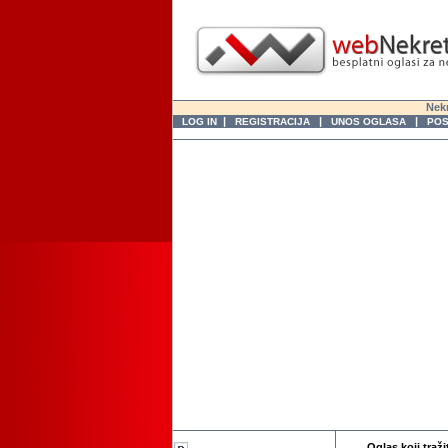
Nekr
|
|
|
LOG IN
REGISTRACIJA
UNOS OGLASA
POS
Oglas koji traži