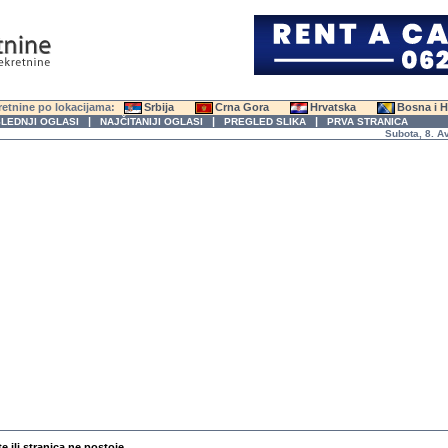
etnine po lokacijama:
Srbija
Crna Gora
Hrvatska
Bosna i 
|
|
|
LEDNJI OGLASI
NAJČITANIJI OGLASI
PREGLED SLIKA
PRVA STRANICA
Subota, 8. Avgus
te ili stranica ne postoje