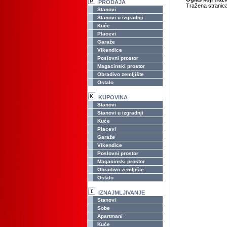
PRODAJA
Tražena stranica
Stanovi
Stanovi u izgradnji
Kuće
Placevi
Garaže
Vikendice
Poslovni prostor
Magacinski prostor
Obradivo zemljište
Ostalo
KUPOVINA
Stanovi
Stanovi u izgradnji
Kuće
Placevi
Garaže
Vikendice
Poslovni prostor
Magacinski prostor
Obradivo zemljište
Ostalo
IZNAJMLJIVANJE
Stanovi
Sobe
Apartmani
Kuće