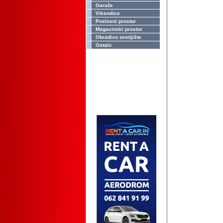
Garaže
Vikendice
Poslovni prostor
Magacinski prostor
Obradivo zemljište
Ostalo