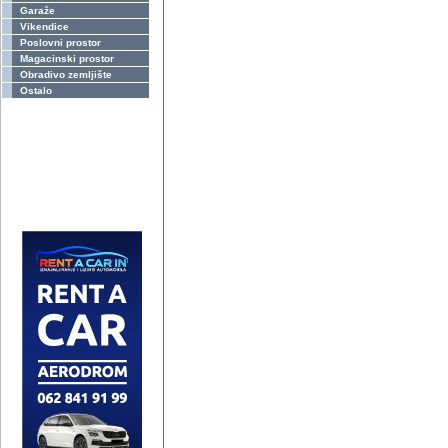
Garaže
Vikendice
Poslovni prostor
Magacinski prostor
Obradivo zemljište
Ostalo