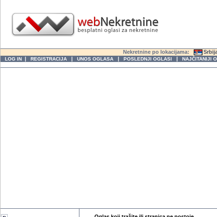
Nekretnine po lokacijama:
Srbij
|
|
|
|
LOG IN
REGISTRACIJA
UNOS OGLASA
POSLEDNJI OGLASI
NAJČITANIJI 
Oglas koji tražite ili stranica ne postoje