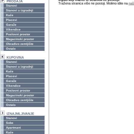
PRODAJA
Tražena stranica više ne postoji. Molimo idite na
naš
Stanovi
Stanovi u izgradnji
Kuće
Placevi
Garaže
Vikendice
Poslovni prostor
Magacinski prostor
Obradivo zemljište
Ostalo
KUPOVINA
Stanovi
Stanovi u izgradnji
Kuće
Placevi
Garaže
Vikendice
Poslovni prostor
Magacinski prostor
Obradivo zemljište
Ostalo
IZNAJMLJIVANJE
Stanovi
Sobe
Apartmani
Kuće