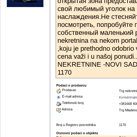
открытая зона предостав
свой любимый уголок на
наслаждения.Не стесняйт
посмотреть, попробуйте 
собственный маленький рай
nekretnina na nekom port
,koju je prethodno odobrio 
cena važi i u našoj ponudi..
NEKRETNINE -NOVI SAD , 
1170
Podaci o prodavcu
Prodavac
Trg nekretn
E-mail adresa
Kontaktiraj
Telefonski broj
+381668 40
Adresa
Trg Mladena
Broj u Registru posrednika
1170
Osnovni podaci o objektu