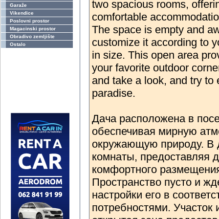
two spacious rooms, offeri
Garaže
Vikendice
comfortable accommodatio
Poslovni prostor
The space is empty and awa
Magacinski prostor
Obradivo zemljište
customize it according to 
Ostalo
in size. This open area pro
your favorite outdoor corner
and take a look, and try to 
paradise.
Дача расположена в посе
обеспечивая мирную атм
окружающую природу. В 
комнаты, предоставляя д
комфортного размещени
Пространство пусто и жд
настройки его в соответ
потребностями. Участок 