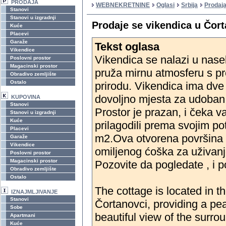
PRODAJA
WEBNEKRETNINE
Oglasi
Srbija
Prodaja
Stanovi
Stanovi u izgradnji
Prodaje se vikendica u Čor
Kuće
Placevi
Garaže
Tekst oglasa
Vikendice
Vikendica se nalazi u nasel
Poslovni prostor
Magacinski prostor
pruža mirnu atmosferu s p
Obradivo zemljište
Ostalo
prirodu. Vikendica ima dve
dovoljno mjesta za udoban
KUPOVINA
Stanovi
Prostor je prazan, i čeka va
Stanovi u izgradnji
Kuće
prilagodili prema svojim p
Placevi
m2.Ova otvorena površina 
Garaže
Vikendice
omiljenog ćoška za uživan
Poslovni prostor
Magacinski prostor
Pozovite da pogledate , i po
Obradivo zemljište
Ostalo
The cottage is located in t
IZNAJMLJIVANJE
Stanovi
Čortanovci, providing a pe
Sobe
beautiful view of the surro
Apartmani
Kuće