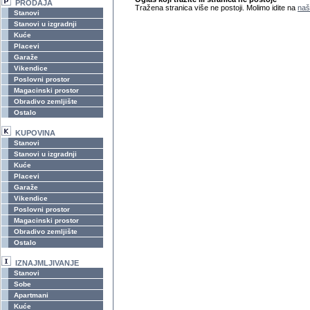
PRODAJA
Tražena stranica više ne postoji. Molimo idite na
naš
Stanovi
Stanovi u izgradnji
Kuće
Placevi
Garaže
Vikendice
Poslovni prostor
Magacinski prostor
Obradivo zemljište
Ostalo
KUPOVINA
Stanovi
Stanovi u izgradnji
Kuće
Placevi
Garaže
Vikendice
Poslovni prostor
Magacinski prostor
Obradivo zemljište
Ostalo
IZNAJMLJIVANJE
Stanovi
Sobe
Apartmani
Kuće