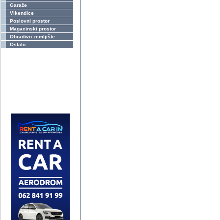
Garaže
Vikendice
Poslovni prostor
Magacinski prostor
Obradivo zemljište
Ostalo