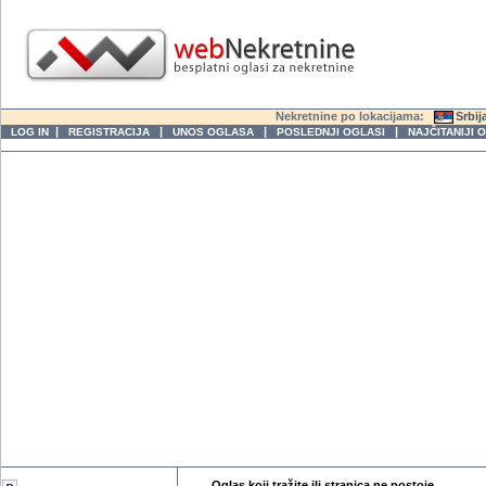
Nekretnine po lokacijama:
Srbij
|
|
|
|
LOG IN
REGISTRACIJA
UNOS OGLASA
POSLEDNJI OGLASI
NAJČITANIJI 
Oglas koji tražite ili stranica ne postoje