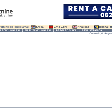
etnine po lokacijama:
Srbija
Crna Gora
Hrvatska
Bosna i 
|
|
|
LEDNJI OGLASI
NAJČITANIJI OGLASI
PREGLED SLIKA
PRVA STRANICA
Četvrtak, 6. Avgust 202