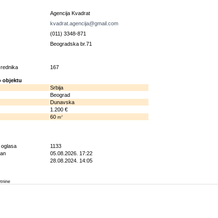
u
Agencija Kvadrat
kvadrat.agencija@gmail.com
(011) 3348-871
Beogradska br.71
osrednika
167
 objektu
Srbija
Beograd
Dunavska
1.200 €
60
2
m
g oglasa
1133
ran
05.08.2026. 17:22
28.08.2024. 14:05
etnine