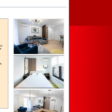
sa
se
i.