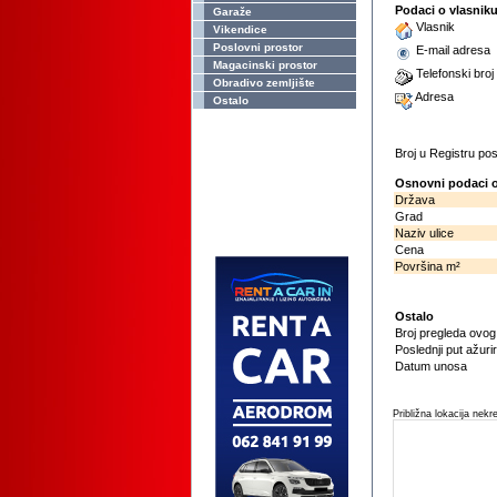
Podaci o vlasnik
Garaže
Vlasnik
Vikendice
Poslovni prostor
E-mail adresa
Magacinski prostor
Telefonski broj
Obradivo zemljište
Adresa
Ostalo
Broj u Registru p
Osnovni podaci o
Država
Grad
Naziv ulice
Cena
Površina m²
Ostalo
Broj pregleda ovo
Poslednji put ažuri
Datum unosa
Približna lokacija nekr