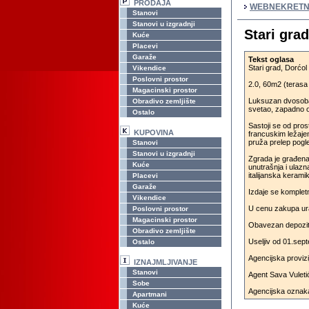
PRODAJA
WEBNEKRETN
Stanovi
Stanovi u izgradnji
Stari gra
Kuće
Placevi
Garaže
Tekst oglasa
Stari grad, Dorćo
Vikendice
Poslovni prostor
2.0, 60m2 (terasa 
Magacinski prostor
Luksuzan dvosoba
Obradivo zemljište
svetao, zapadno or
Ostalo
Sastoji se od pro
KUPOVINA
francuskim ležajem
pruža prelep pogl
Stanovi
Stanovi u izgradnji
Zgrada je građena 
Kuće
unutrašnja i ulazn
italijanska keramik
Placevi
Garaže
Izdaje se komplet
Vikendice
U cenu zakupa ur
Poslovni prostor
Magacinski prostor
Obavezan depozit 
Obradivo zemljište
Useljiv od 01.sep
Ostalo
Agencijska proviz
IZNAJMLJIVANJE
Stanovi
Agent Sava Vuleti
Sobe
Agencijska oznak
Apartmani
Kuće