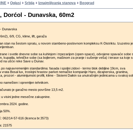
INE
Oglasi
Srbija
Iznajmljivanja stanova
Beograd
d, Dorćol - Dunavska, 60m2
l - Dunavska
6m2), 6/9, CG, klime, lift, garaža
n stan na šestom spratu, u novom stambeno-poslovnom kompleksu K-Distriktu. Izuzetno je
ijentisan.
strane i svetle dnevne sobe sa kuhinjom i trpezarijom (open-space), odvojene spavaće sobe 
, kupatila, tehničke sobe (sa bojlerom, mašinom za pranje i sušenje veša) i terase sa koje 
ed na ušće reke Save u Dunav.
po najsavremenijim standardima: fasada i spoljni zidovi - termo blok debljine 19cm, sva
a vrata Bosal lux, troslojni hrastov parket nemačke kompanije Haro, dizajnerska, granitna,
a, prozori - aluminijumski profili, klime - Sistemi Daikin sa unutrašnjim jedinicama u svakoj sob
no namešten i opremljen tehnikom.
ačunato je garažno mesto površine 13,5 m2.
u visini jedne mesečne zakupnine.
tembra 2024. godine.
ija 50%.
ć: 062/14-57-616 (licenca br.3573)
a: 21575