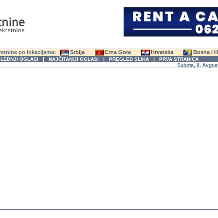
etnine po lokacijama:
Srbija
Crna Gora
Hrvatska
Bosna i 
|
|
|
LEDNJI OGLASI
NAJČITANIJI OGLASI
PREGLED SLIKA
PRVA STRANICA
Subota, 8. Avgust 2026