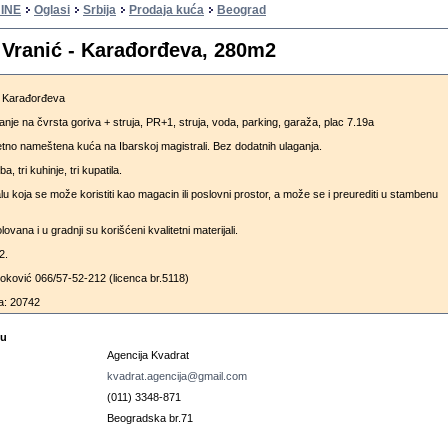
INE
Oglasi
Srbija
Prodaja kuća
Beograd
 Vranić - Karađorđeva, 280m2
- Karađorđeva
nje na čvrsta goriva + struja, PR+1, struja, voda, parking, garaža, plac 7.19a
tno nameštena kuća na Ibarskoj magistrali. Bez dodatnih ulaganja.
a, tri kuhinje, tri kupatila.
u koja se može koristiti kao magacin ili poslovni prostor, a može se i preurediti u stambenu
lovana i u gradnji su korišćeni kvalitetni materijali.
2.
ković 066/57-52-212 (licenca br.5118)
a: 20742
cu
Agencija Kvadrat
kvadrat.agencija@gmail.com
(011) 3348-871
Beogradska br.71