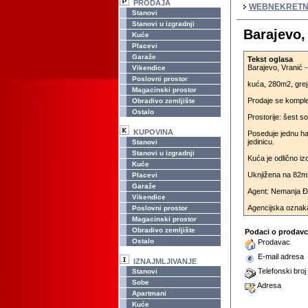
PRODAJA
WEBNEKRETN
Stanovi
Stanovi u izgradnji
Barajevo,
Kuće
Placevi
Garaže
Tekst oglasa
Barajevo, Vranić 
Vikendice
Poslovni prostor
kuća, 280m2, greja
Magacinski prostor
Prodaje se komple
Obradivo zemljište
Ostalo
Prostorije: šest sob
KUPOVINA
Poseduje jednu hal
jedinicu.
Stanovi
Stanovi u izgradnji
Kuća je odlično izo
Kuće
Uknjižena na 82m
Placevi
Garaže
Agent: Nemanja Đo
Vikendice
Agencijska oznak
Poslovni prostor
Magacinski prostor
Obradivo zemljište
Podaci o prodav
Ostalo
Prodavac
E-mail adresa
IZNAJMLJIVANJE
Telefonski broj
Stanovi
Sobe
Adresa
Apartmani
Kuće