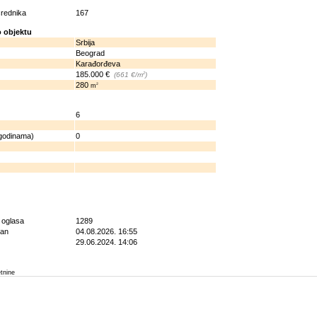
osrednika
167
 objektu
Srbija
Beograd
Karađorđeva
185.000 €
2
(661 €/m
)
280
2
m
6
 godinama)
0
g oglasa
1289
ran
04.08.2026. 16:55
29.06.2024. 14:06
etnine