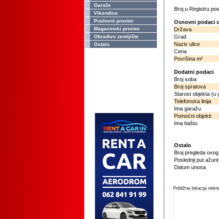
Garaže
Broj u Registru p
Vikendice
Poslovni prostor
Osnovni podaci o
Magacinski prostor
Država
Obradivo zemljište
Grad
Naziv ulice
Ostalo
Cena
Površina m²
Dodatni podaci
Broj soba
Broj spratova
Starost objekta (u
Telefonska linija
Ima garažu
Pomoćni objekti
Ima baštu
Ostalo
Broj pregleda ovo
Poslednji put ažuri
Datum unosa
Približna lokacija nekr