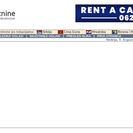
etnine po lokacijama:
Srbija
Crna Gora
Hrvatska
Bosna i 
|
|
|
LEDNJI OGLASI
NAJČITANIJI OGLASI
PREGLED SLIKA
PRVA STRANICA
Nedelja, 9. Avgust 2026.