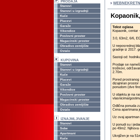
PRODAJA
WEBNEKRETN
Stanovi
Stanovi u izgradnji
Kopaonik,
Kuće
Placevi
Garaže
Tekst oglasa
Kopaonik, centar 
Vikendice
Poslovni prostor
3.0, 63m2, 6/6, EG,
Magacinski prostor
U neposrednoj bli
Obradivo zemljište
gradnje iz 2017. g
Ostalo
Sastoji od: hodni
KUPOVINA
Prodaje se namešte
Stanovi
troškovi, održavan
Stanovi u izgradnji
2.70m.
Kuće
Pored prostranog 
Placevi
dizajniran prostor
Garaže
ponudom (dve fins
Vikendice
U objektu je na r
Poslovni prostor
vlasnicima/gosti
Magacinski prostor
Obradivo zemljište
Odlična ponuda za k
Cena apartmana j
Ostalo
Uz ovaj apartman 
IZNAJMLJIVANJE
Stanovi
U ponudi su i jed
po 49m2. Njihova
Sobe
Apartmani
Uknjižen je na 51
Kuće