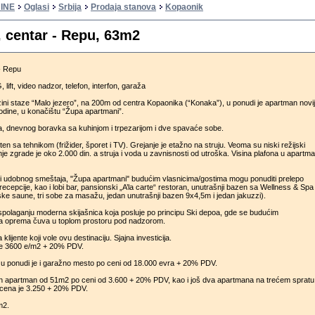
INE
Oglasi
Srbija
Prodaja stanova
Kopaonik
 centar - Repu, 63m2
- Repu
 lift, video nadzor, telefon, interfon, garaža
zini staze “Malo jezero”, na 200m od centra Kopaonika (“Konaka”), u ponudi je apartman novi
odine, u konačištu “Župa apartmani”.
ka, dnevnog boravka sa kuhinjom i trpezarijom i dve spavaće sobe.
n sa tehnikom (frižider, šporet i TV). Grejanje je etažno na struju. Veoma su niski režijski
je zgrade je oko 2.000 din. a struja i voda u zavnisnosti od utroška. Visina plafona u apartma
i udobnog smeštaja, "Župa apartmani" budućim vlasnicima/gostima mogu ponuditi prelepo
 recepcije, kao i lobi bar, pansionski „A’la carte“ restoran, unutrašnji bazen sa Wellness & Spa
ke saune, tri sobe za masažu, jedan unutrašnji bazen 9x4,5m i jedan jakuzzi).
aspolaganju moderna skijašnica koja posluje po principu Ski depoa, gde se budućim
ma oprema čuva u toplom prostoru pod nadzorom.
lijente koji vole ovu destinaciju. Sjajna investicija.
e 3600 e/m2 + 20% PDV.
u ponudi je i garažno mesto po ceni od 18.000 evra + 20% PDV.
an apartman od 51m2 po ceni od 3.600 + 20% PDV, kao i još dva apartmana na trećem spratu
 cena je 3.250 + 20% PDV.
m2.