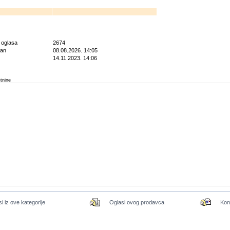
g oglasa
2674
ran
08.08.2026. 14:05
14.11.2023. 14:06
etnine
si iz ove kategorije
Oglasi ovog prodavca
Kon