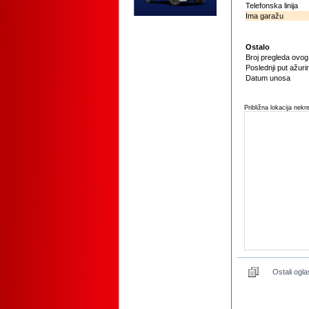
Telefonska linija
Ima garažu
Ostalo
Broj pregleda ovo
Poslednji put ažuri
Datum unosa
Približna lokacija nekr
Ostali ogla