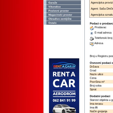
Agencijska proviz
Garaže
Vikendice
Agent: Saša Dinči
Poslovni prostor
Agencijska oznak
Magacinski prostor
Obradivo zemljište
Ostalo
Podaci o prodav
Prodavac
E-mail adresa
Telefonski broj
Adresa
Broj u Registru p
Osnovni podaci o
Država
Grad
Naziv ulice
Cena
Površina m²
Broj soba
Sprat
Dodatni podaci
Starost objekta u 
Ima terasu
Ima lift
Način grejanja