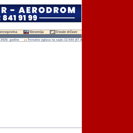
Hercegovina
Slovenija
Ostale države
 godine
Trenutno oglasa na sajtu 12.044 (47.448 slika)
Ukupno čitanja oglasa 136