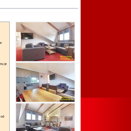
je
nu je
 od