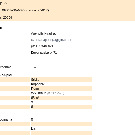
ija 2%.
ć 060/35-35-567 (licenca br.2912)
a: 20836
cu
Agencija Kvadrat
kvadrat.agencija@gmail.com
(011) 3348-871
Beogradska br.71
osrednika
167
 objektu
Srbija
Kopaonik
Repu
272.160 €
2
(4.320 €/m
)
63
2
m
3
6
godinama
0
Da