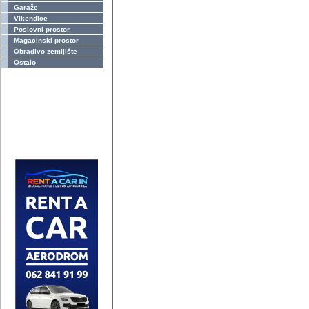
Garaže
Vikendice
Poslovni prostor
Magacinski prostor
Obradivo zemljište
Ostalo