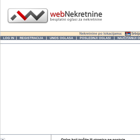
Nekretnine po lokacijama:
Srbij
|
|
|
|
LOG IN
REGISTRACIJA
UNOS OGLASA
POSLEDNJI OGLASI
NAJČITANIJI 
Oglas koji tražite ili stranica ne postoje