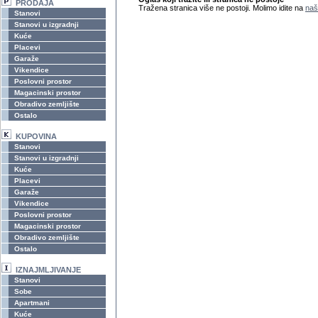
PRODAJA
Tražena stranica više ne postoji. Molimo idite na
naš
Stanovi
Stanovi u izgradnji
Kuće
Placevi
Garaže
Vikendice
Poslovni prostor
Magacinski prostor
Obradivo zemljište
Ostalo
KUPOVINA
Stanovi
Stanovi u izgradnji
Kuće
Placevi
Garaže
Vikendice
Poslovni prostor
Magacinski prostor
Obradivo zemljište
Ostalo
IZNAJMLJIVANJE
Stanovi
Sobe
Apartmani
Kuće