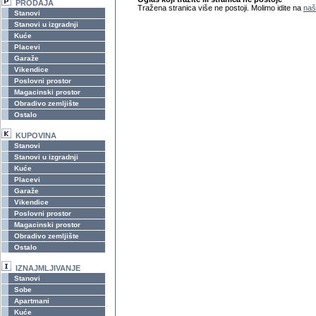
PRODAJA
Tražena stranica više ne postoji. Molimo idite na
naš
Stanovi
Stanovi u izgradnji
Kuće
Placevi
Garaže
Vikendice
Poslovni prostor
Magacinski prostor
Obradivo zemljište
Ostalo
KUPOVINA
Stanovi
Stanovi u izgradnji
Kuće
Placevi
Garaže
Vikendice
Poslovni prostor
Magacinski prostor
Obradivo zemljište
Ostalo
IZNAJMLJIVANJE
Stanovi
Sobe
Apartmani
Kuće