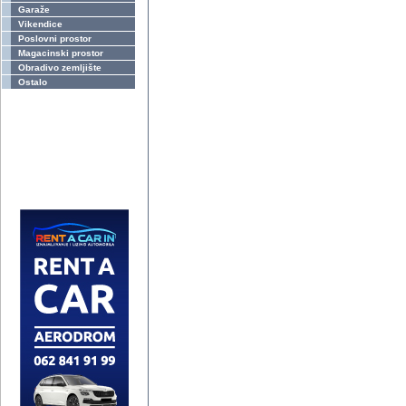
Garaže
Vikendice
Poslovni prostor
Magacinski prostor
Obradivo zemljište
Ostalo