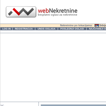
Nekretnine po lokacijama:
Srbij
|
|
|
|
LOG IN
REGISTRACIJA
UNOS OGLASA
POSLEDNJI OGLASI
NAJČITANIJI 