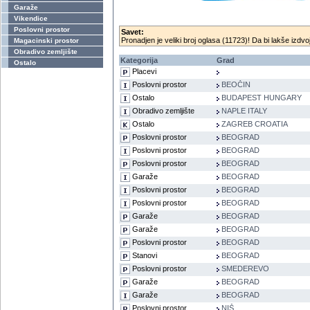
Garaže
Vikendice
Poslovni prostor
Savet:
Pronadjen je veliki broj oglasa (11723)! Da bi lakše izdvoj
Magacinski prostor
Obradivo zemljište
Kategorija
Grad
Ostalo
Placevi
Poslovni prostor
BEOČIN
Ostalo
BUDAPEST HUNGARY
Obradivo zemljište
NAPLE ITALY
Ostalo
ZAGREB CROATIA
Poslovni prostor
BEOGRAD
Poslovni prostor
BEOGRAD
Poslovni prostor
BEOGRAD
Garaže
BEOGRAD
Poslovni prostor
BEOGRAD
Poslovni prostor
BEOGRAD
Garaže
BEOGRAD
Garaže
BEOGRAD
Poslovni prostor
BEOGRAD
Stanovi
BEOGRAD
Poslovni prostor
SMEDEREVO
Garaže
BEOGRAD
Garaže
BEOGRAD
Poslovni prostor
NIŠ