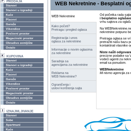
PRODAJA
WEB Nekretnine - Besplatni og
Stanovi
Stanovi u izgradnji
Od početka rada sajta
Kuće
WEB Nekretnine
i besplatno oglašava
Placevi
vrhu sajtova za oglaš
Garaže
Kako početi?
Na WEBNekretnine.net 
Vikendice
Pretraga i pregled oglasa
nekretnine potpuno be
Poslovni prostor
Registracija i unos
Magacinski prostor
Pretraga oglasa se vr
oglasa za nekretnine
pretražiti našu bazu p
Obradivo zemljište
kontaktirati vlasnike o
Ostalo
Informacije o novim oglasima
Niste našli odgovara
za nekretnine
precizne podatke sa Va
KUPOVINA
vodeći agenti za nekr
Stanovi
Saradnja sa
email sa ponudom.
agencijama za nekretnine
Stanovi u izgradnji
WEBNekretnine
Kuće
Mi nismo agencija za n
Reklama na
Placevi
WEB Nekretnine?
Garaže
Vikendice
Ograničenja i
uslovi korištenja sajta
Poslovni prostor
Magacinski prostor
Obradivo zemljište
Ostalo
IZNAJMLJIVANJE
Stanovi
Sobe
Apartmani
Kuće