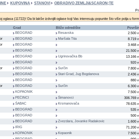
INE
KUPOVINA
STANOVI
OBRADIVO ZEMLJI&SCARON;TE
Pr
oj oglasa (11722)! Da bi lakše izdvojili oglase koji Vas interesuju popunite što više polja u for
Grad
Bliže odredište
Površi
BEOGRAD
Resavska
2.500
or
BEOGRAD
Maršala Tita
8.719
or
BEOGRAD
3.468
BEOGRAD
21.500
BEOGRAD
Ugrinovačka Bb
13.166
BEOGRAD
920
or
BEOGRAD
Surčin
7.800
BEOGRAD
Stari Grad, Jug Bogdanova
2.436
BEOGRAD
880
or
BEOGRAD
Surčin
6.300
KOPAONIK
7.500
PEĆINCI
Šimanovci
306.769
ŠABAC
Krsmanovača
78.635
BEOGRAD
535
BEOGRAD
500
BEOGRAD
Zvezdara, Jovanke Radakovic
1.600
IRIG
71.200
KOPAONIK
Kopaonik
7.500
BEOGRAD