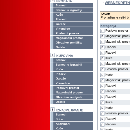
PRODAJA
WEBNEKRETN
Stanovi
Stanovi u izgradnji
Savet:
Kuće
Pronadjen je veliki br
Placevi
Garaže
Kategorija
Vikendice
Poslovni prostor
Poslovni prostor
Magacinski prost
Magacinski prostor
Magacinski prost
Obradivo zemljište
Placevi
Ostalo
Placevi
KUPOVINA
Kuće
Stanovi
Magacinski prost
Stanovi u izgradnji
Poslovni prostor
Kuće
Placevi
Kuće
Garaže
Magacinski prost
Vikendice
Placevi
Poslovni prostor
Placevi
Magacinski prostor
Placevi
Obradivo zemljište
Ostalo
Kuće
Kuće
IZNAJMLJIVANJE
Poslovni prostor
Stanovi
Placevi
Sobe
Apartmani
Placevi
Kuće
Kuće