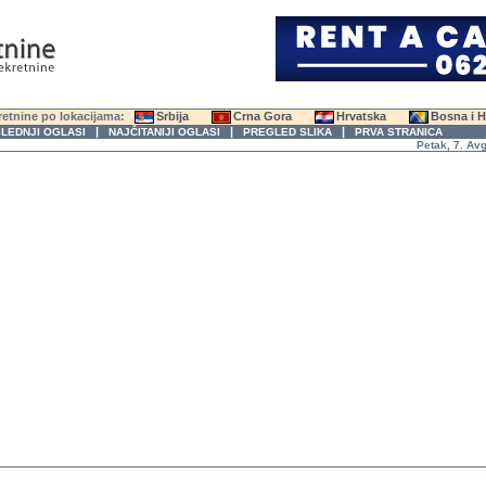
etnine po lokacijama:
Srbija
Crna Gora
Hrvatska
Bosna i 
|
|
|
LEDNJI OGLASI
NAJČITANIJI OGLASI
PREGLED SLIKA
PRVA STRANICA
Petak, 7. Avgust