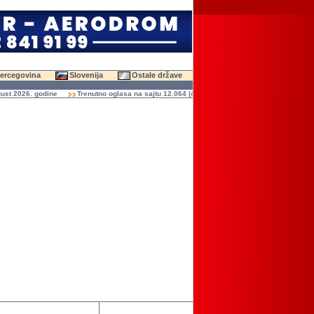
Hercegovina
Slovenija
Ostale države
 2026. godine
Trenutno oglasa na sajtu 12.064 (47.627 slika)
Ukupno čitanja ogla