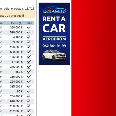
onadjeno oglasa: 11,716
mularu za pretragu!!!
na
Cena (€)
Slika
350.000 €
2
m
598.000 €
2
m
4.160 €
2
m
63.600 €
2
m
226.000 €
2
m
600.000 €
2
m
176.000 €
2
m
17.000 €
2
m
375.000 €
2
m
550 €
2
m
185.000 €
2
m
224.000 €
2
m
315.000 €
2
m
80 €
2
m
784.400 €
2
m
616.000 €
2
m
260.000 €
2
m
202.000 €
2
m
2