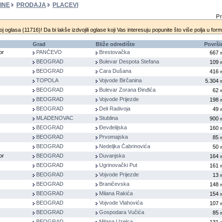
INE
PRODAJA
PLACEVI
Pr
oj oglasa (11716)! Da bi lakše izdvojili oglase koji Vas interesuju popunite što više polja u for
Grad
Bliže odredište
Površi
or
PANČEVO
Brestovačka
667
BEOGRAD
Bulevar Despota Stefana
109
BEOGRAD
Cara Dušana
416
TOPOLA
Vojvode Birčanina
5.304
BEOGRAD
Bulevar Zorana Đinđića
62
BEOGRAD
Vojvode Prijezde
198
BEOGRAD
Deli Radivoja
49
MLADENOVAC
Stublina
900
BEOGRAD
Đevđelijska
160
BEOGRAD
Prvomajska
85
BEOGRAD
Nedeljka Čabrinovića
50
or
BEOGRAD
Duvanjska
164
BEOGRAD
Ugrinovački Put
161
BEOGRAD
Vojvode Prijezde
13
BEOGRAD
Braničevska
148
BEOGRAD
Milana Rakića
154
BEOGRAD
Vojvode Vlahovića
107
BEOGRAD
Gospodara Vučića
85
BEOGRAD
Milana Uzelca