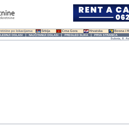
etnine po lokacijama:
Srbija
Crna Gora
Hrvatska
Bosna i 
|
|
|
LEDNJI OGLASI
NAJČITANIJI OGLASI
PREGLED SLIKA
PRVA STRANICA
Subota, 8. Avgus