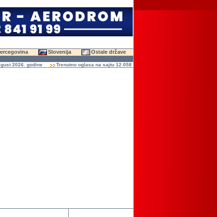
Hercegovina
Slovenija
Ostale države
t 2026. godine
Trenutno oglasa na sajtu 12.058 (47.587 slika)
Ukupno čitanja ogl