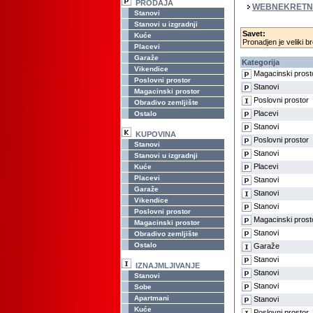
PRODAJA
WEBNEKRETN
Stanovi
Stanovi u izgradnji
Savet:
Kuće
Pronadjen je veliki br
Placevi
Garaže
Kategorija
Vikendice
Magacinski prost
Poslovni prostor
Stanovi
Magacinski prostor
Poslovni prostor
Obradivo zemljište
Placevi
Ostalo
Stanovi
KUPOVINA
Poslovni prostor
Stanovi
Stanovi
Stanovi u izgradnji
Placevi
Kuće
Placevi
Stanovi
Garaže
Stanovi
Vikendice
Stanovi
Poslovni prostor
Magacinski prost
Magacinski prostor
Stanovi
Obradivo zemljište
Ostalo
Garaže
Stanovi
IZNAJMLJIVANJE
Stanovi
Stanovi
Stanovi
Sobe
Apartmani
Stanovi
Kuće
Poslovni prostor