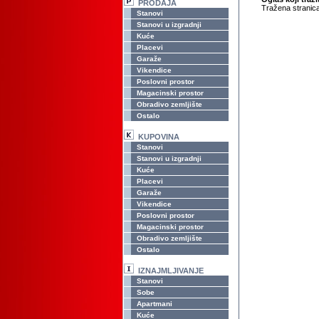
PRODAJA
Tražena stranica
Stanovi
Stanovi u izgradnji
Kuće
Placevi
Garaže
Vikendice
Poslovni prostor
Magacinski prostor
Obradivo zemljište
Ostalo
KUPOVINA
Stanovi
Stanovi u izgradnji
Kuće
Placevi
Garaže
Vikendice
Poslovni prostor
Magacinski prostor
Obradivo zemljište
Ostalo
IZNAJMLJIVANJE
Stanovi
Sobe
Apartmani
Kuće