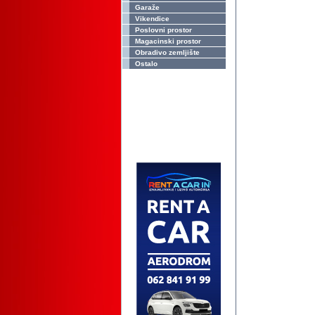
Garaže
Vikendice
Poslovni prostor
Magacinski prostor
Obradivo zemljište
Ostalo