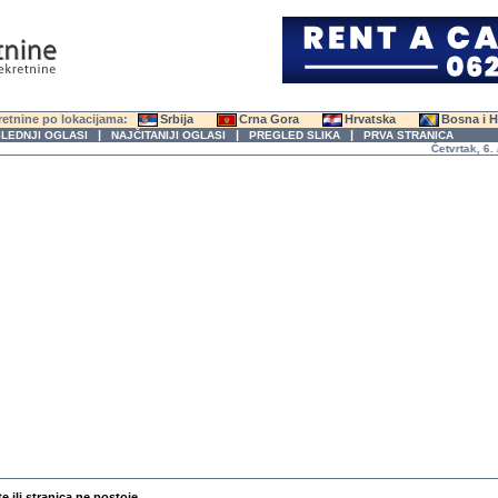
etnine po lokacijama:
Srbija
Crna Gora
Hrvatska
Bosna i 
|
|
|
LEDNJI OGLASI
NAJČITANIJI OGLASI
PREGLED SLIKA
PRVA STRANICA
Četvrtak, 6. Avg
te ili stranica ne postoje