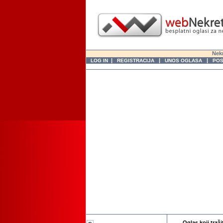
Nekr
|
|
|
LOG IN
REGISTRACIJA
UNOS OGLASA
POS
Oglas koji traži