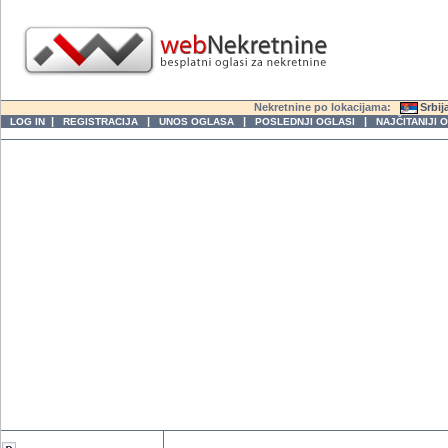
Nekretnine po lokacijama:
Srbij
|
|
|
|
LOG IN
REGISTRACIJA
UNOS OGLASA
POSLEDNJI OGLASI
NAJČITANIJI 