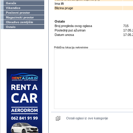
Garaže
Ima lift
Vikendice
Blizina pruge
Poslovni prostor
Magacinski prostor
Ostalo
Obradivo zemljište
Broj pregleda ovog oglasa
715
Ostalo
Poslednji put ažuriran
17.05.
Datum unosa
17.05.
Približna lokacija nekretnine
Ostali oglasi iz ove kategorije