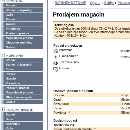
PRODAJA
WEBNEKRETNINE
Oglasi
Srbija
Prodaj
Stanovi
Stanovi u izgradnji
Prodajem magacin
Kuće
Placevi
Garaže
Tekst oglasa
Dva objekta jedan 300m2 drugi 75m2 P+1. Oba legaliz
Vikendice
Cena za kes nije fiksna. Za sve informacije o zameni i
Poslovni prostor
Kontakt: 061/15-41-814
Magacinski prostor
Obradivo zemljište
Podaci o prodavcu
Ostalo
Prodavac
ticketi
KUPOVINA
E-mail adresa
Kontak
Stanovi
Telefonski broj
-
Stanovi u izgradnji
Adresa
Kuće
Placevi
Garaže
Vikendice
Poslovni prostor
Osnovni podaci o objektu
Magacinski prostor
Država
Srbija
Obradivo zemljište
Grad
Mlade
Ostalo
Naziv ulice
Dubon
Cena
55.00
IZNAJMLJIVANJE
Površina m²
450
2
m
Stanovi
Sobe
Dodatni podaci
Apartmani
Telefonska linija
Kuće
Visina unutrašnjosti objekta (m)