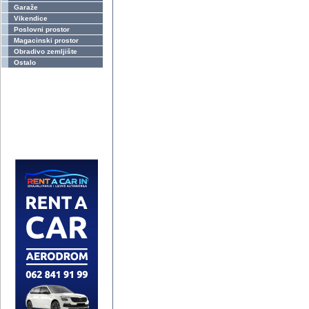
Garaže
Vikendice
Poslovni prostor
Magacinski prostor
Obradivo zemljište
Ostalo