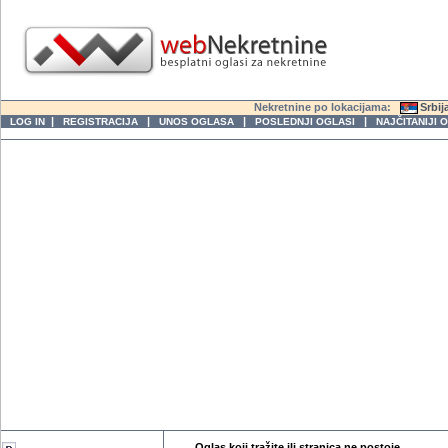
Nekretnine po lokacijama:
Srbij
|
|
|
|
LOG IN
REGISTRACIJA
UNOS OGLASA
POSLEDNJI OGLASI
NAJČITANIJI 
Oglas koji tražite ili stranica ne postoje