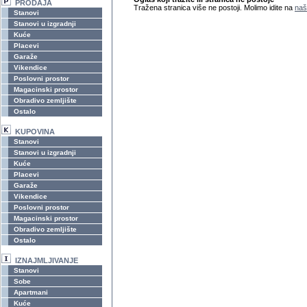
PRODAJA
Tražena stranica više ne postoji. Molimo idite na
naš
Stanovi
Stanovi u izgradnji
Kuće
Placevi
Garaže
Vikendice
Poslovni prostor
Magacinski prostor
Obradivo zemljište
Ostalo
KUPOVINA
Stanovi
Stanovi u izgradnji
Kuće
Placevi
Garaže
Vikendice
Poslovni prostor
Magacinski prostor
Obradivo zemljište
Ostalo
IZNAJMLJIVANJE
Stanovi
Sobe
Apartmani
Kuće