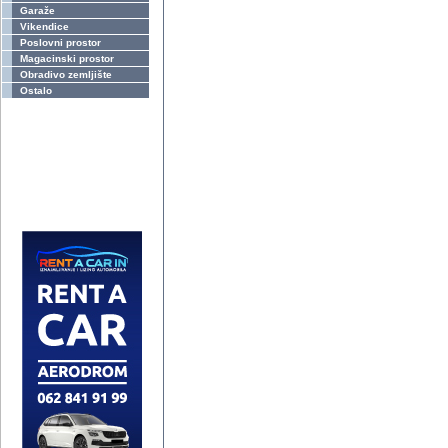
Garaže
Vikendice
Poslovni prostor
Magacinski prostor
Obradivo zemljište
Ostalo