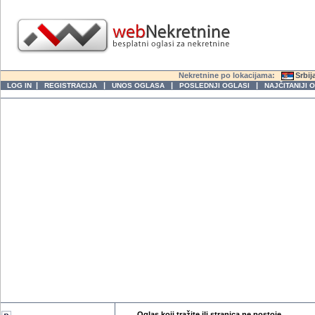
Nekretnine po lokacijama:
Srbij
|
|
|
|
LOG IN
REGISTRACIJA
UNOS OGLASA
POSLEDNJI OGLASI
NAJČITANIJI 
Oglas koji tražite ili stranica ne postoje