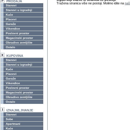
PRODAJA
Tražena stranica više ne postoji. Molimo idite na
naš
Stanovi
Stanovi u izgradnji
Kuće
Placevi
Garaže
Vikendice
Poslovni prostor
Magacinski prostor
Obradivo zemljište
Ostalo
KUPOVINA
Stanovi
Stanovi u izgradnji
Kuće
Placevi
Garaže
Vikendice
Poslovni prostor
Magacinski prostor
Obradivo zemljište
Ostalo
IZNAJMLJIVANJE
Stanovi
Sobe
Apartmani
Kuće