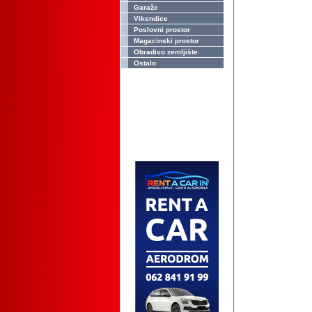
Garaže
Vikendice
Poslovni prostor
Magacinski prostor
Obradivo zemljište
Ostalo