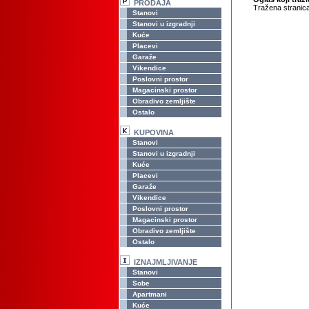
PRODAJA
Tražena stranica
Stanovi
Stanovi u izgradnji
Kuće
Placevi
Garaže
Vikendice
Poslovni prostor
Magacinski prostor
Obradivo zemljište
Ostalo
KUPOVINA
Stanovi
Stanovi u izgradnji
Kuće
Placevi
Garaže
Vikendice
Poslovni prostor
Magacinski prostor
Obradivo zemljište
Ostalo
IZNAJMLJIVANJE
Stanovi
Sobe
Apartmani
Kuće