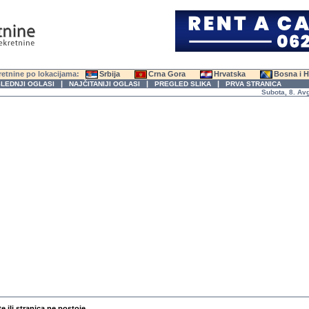
etnine po lokacijama:
Srbija
Crna Gora
Hrvatska
Bosna i 
|
|
|
LEDNJI OGLASI
NAJČITANIJI OGLASI
PREGLED SLIKA
PRVA STRANICA
Subota, 8. Avgust
te ili stranica ne postoje