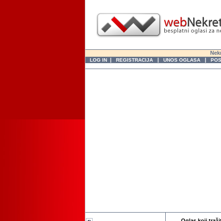
Nekr
|
|
|
LOG IN
REGISTRACIJA
UNOS OGLASA
POS
Oglas koji traži