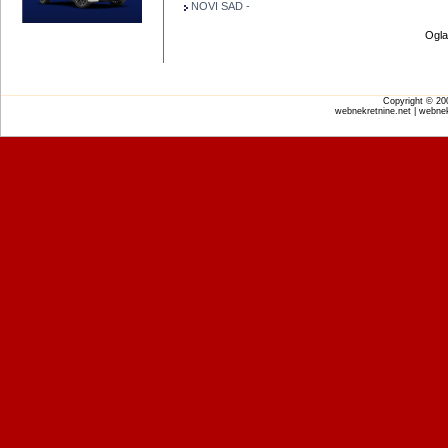
NOVI SAD -
Ogla
Copyright © 2
webnekretnine.net | webnek