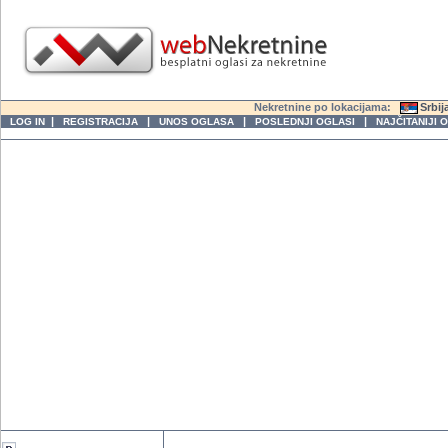
Nekretnine po lokacijama:
Srbij
|
|
|
|
LOG IN
REGISTRACIJA
UNOS OGLASA
POSLEDNJI OGLASI
NAJČITANIJI 