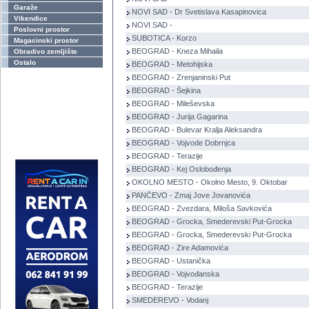
Garaže
NOVI SAD - Dr Svetislava Kasapinovica
Vikendice
NOVI SAD -
Poslovni prostor
SUBOTICA - Korzo
Magacinski prostor
BEOGRAD - Kneza Mihaila
Obradivo zemljište
Ostalo
BEOGRAD - Metohijska
BEOGRAD - Zrenjaninski Put
BEOGRAD - Šejkina
BEOGRAD - Mileševska
BEOGRAD - Jurija Gagarina
BEOGRAD - Bulevar Kralja Aleksandra
BEOGRAD - Vojvode Dobrnjca
BEOGRAD - Terazije
BEOGRAD - Kej Oslobođenja
OKOLNO MESTO - Okolno Mesto, 9. Oktobar
PANČEVO - Zmaj Jove Jovanovića
BEOGRAD - Zvezdara, Miloša Savkovića
BEOGRAD - Grocka, Smederevski Put-Grocka
BEOGRAD - Grocka, Smederevski Put-Grocka
BEOGRAD - Zire Adamovića
BEOGRAD - Ustanička
BEOGRAD - Vojvođanska
BEOGRAD - Terazije
SMEDEREVO - Vodanj