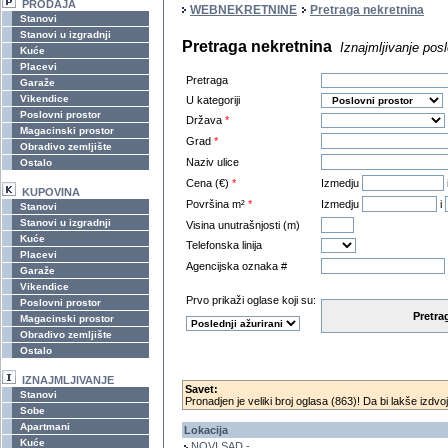
PRODAJA
WEBNEKRETNINE
Pretraga nekretnina
Stanovi
Stanovi u izgradnji
Pretraga nekretnina
Iznajmljivanje pos
Kuće
Placevi
Pretraga
Garaže
Vikendice
U kategoriji
Poslovni prostor
Država
*
Magacinski prostor
Grad
*
Obradivo zemljište
Naziv ulice
Ostalo
Cena (€)
*
Izmedju
KUPOVINA
Površina m²
*
Izmedju
i
Stanovi
Stanovi u izgradnji
Visina unutrašnjosti (m)
Kuće
Telefonska linija
Placevi
Agencijska oznaka #
Garaže
Vikendice
Prvo prikaži oglase koji su:
Poslovni prostor
Pretra
Magacinski prostor
Obradivo zemljište
Ostalo
IZNAJMLJIVANJE
Savet:
Stanovi
Pronadjen je veliki broj oglasa (863)! Da bi lakše izdvoj
Sobe
Apartmani
Lokacija
Kuće
NOVI SAD -