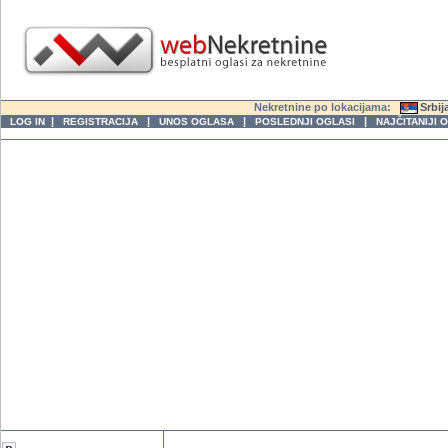
Nekretnine po lokacijama:
Srbij
|
|
|
|
LOG IN
REGISTRACIJA
UNOS OGLASA
POSLEDNJI OGLASI
NAJČITANIJI 