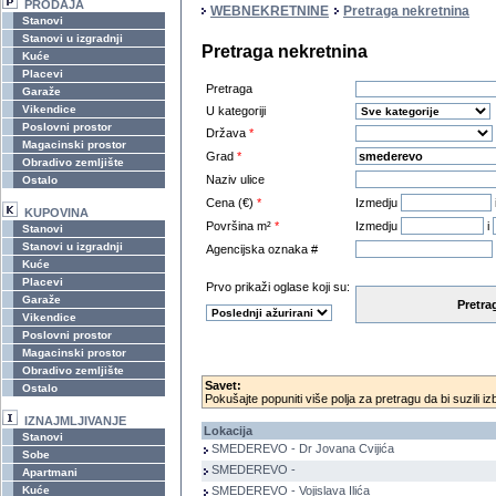
PRODAJA
WEBNEKRETNINE
Pretraga nekretnina
Stanovi
Stanovi u izgradnji
Pretraga nekretnina
Kuće
Placevi
Pretraga
Garaže
Vikendice
U kategoriji
Poslovni prostor
Država
*
Magacinski prostor
Grad
*
Obradivo zemljište
Naziv ulice
Ostalo
Cena (€)
*
Izmedju
KUPOVINA
Površina m²
*
Izmedju
i
Stanovi
Stanovi u izgradnji
Agencijska oznaka #
Kuće
Placevi
Prvo prikaži oglase koji su:
Garaže
Pretra
Vikendice
Poslovni prostor
Magacinski prostor
Obradivo zemljište
Savet:
Ostalo
Pokušajte popuniti više polja za pretragu da bi suzili iz
IZNAJMLJIVANJE
Lokacija
Stanovi
SMEDEREVO - Dr Jovana Cvijića
Sobe
SMEDEREVO -
Apartmani
Kuće
SMEDEREVO - Vojislava Ilića