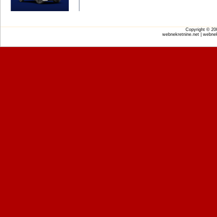
Copyright © 2
webnekretnine.net | webnek