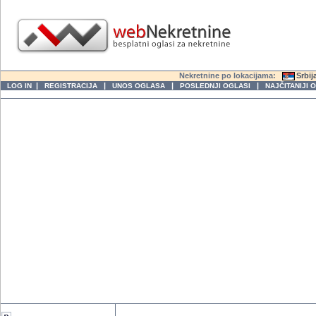
Nekretnine po lokacijama:
Srbij
|
|
|
|
LOG IN
REGISTRACIJA
UNOS OGLASA
POSLEDNJI OGLASI
NAJČITANIJI 