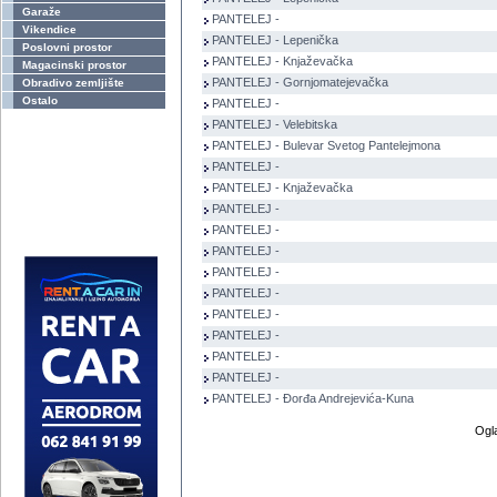
Garaže
PANTELEJ -
Vikendice
PANTELEJ - Lepenička
Poslovni prostor
PANTELEJ - Knjaževačka
Magacinski prostor
PANTELEJ - Gornjomatejevačka
Obradivo zemljište
Ostalo
PANTELEJ -
PANTELEJ - Velebitska
PANTELEJ - Bulevar Svetog Pantelejmona
PANTELEJ -
PANTELEJ - Knjaževačka
PANTELEJ -
PANTELEJ -
PANTELEJ -
PANTELEJ -
PANTELEJ -
PANTELEJ -
PANTELEJ -
PANTELEJ -
PANTELEJ -
PANTELEJ - Đorđa Andrejevića-Kuna
Ogl