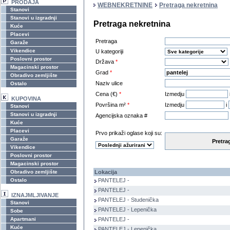
PRODAJA
WEBNEKRETNINE
Pretraga nekretnina
Stanovi
Stanovi u izgradnji
Pretraga nekretnina
Kuće
Placevi
Pretraga
Garaže
Vikendice
U kategoriji
Poslovni prostor
Država
*
Magacinski prostor
Grad
*
Obradivo zemljište
Naziv ulice
Ostalo
Cena (€)
*
Izmedju
KUPOVINA
Površina m²
*
Izmedju
i
Stanovi
Stanovi u izgradnji
Agencijska oznaka #
Kuće
Placevi
Prvo prikaži oglase koji su:
Garaže
Pretra
Vikendice
Poslovni prostor
Magacinski prostor
Obradivo zemljište
Lokacija
Ostalo
PANTELEJ -
PANTELEJ -
IZNAJMLJIVANJE
PANTELEJ - Studenička
Stanovi
PANTELEJ - Lepenička
Sobe
Apartmani
PANTELEJ -
Kuće
PANTELEJ - Lepenička