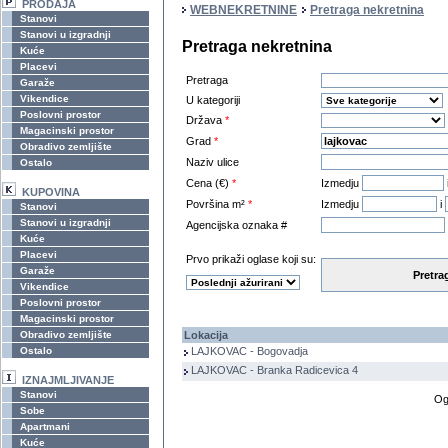
PRODAJA
WEBNEKRETNINE
Pretraga nekretnina
Stanovi
Stanovi u izgradnji
Pretraga nekretnina
Kuće
Placevi
Pretraga
Garaže
Vikendice
U kategoriji
Poslovni prostor
Država
*
Magacinski prostor
Grad
*
Obradivo zemljište
Naziv ulice
Ostalo
Cena (€)
*
Izmedju
KUPOVINA
Površina m²
*
Izmedju
i
Stanovi
Stanovi u izgradnji
Agencijska oznaka #
Kuće
Placevi
Prvo prikaži oglase koji su:
Garaže
Pretra
Vikendice
Poslovni prostor
Magacinski prostor
Obradivo zemljište
Lokacija
Ostalo
LAJKOVAC - Bogovadja
LAJKOVAC - Branka Radicevica 4
IZNAJMLJIVANJE
Stanovi
Og
Sobe
Apartmani
Kuće