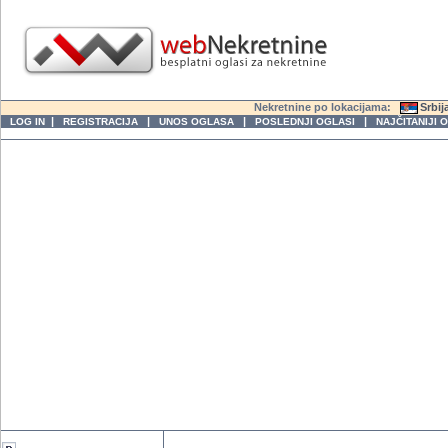
Nekretnine po lokacijama:
Srbij
|
|
|
|
LOG IN
REGISTRACIJA
UNOS OGLASA
POSLEDNJI OGLASI
NAJČITANIJI 