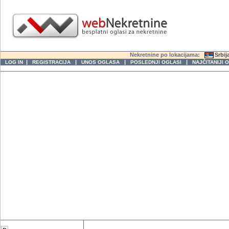
Nekretnine po lokacijama:
Srbij
|
|
|
|
LOG IN
REGISTRACIJA
UNOS OGLASA
POSLEDNJI OGLASI
NAJČITANIJI 