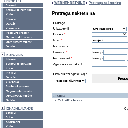
PRODAJA
WEBNEKRETNINE
Pretraga nekretnina
Stanovi
Stanovi u izgradnji
Pretraga nekretnina
Kuće
Placevi
Pretraga
Garaže
Vikendice
U kategoriji
Poslovni prostor
Država
*
Magacinski prostor
Grad
*
Obradivo zemljište
Naziv ulice
Ostalo
Cena (€)
*
Izmedju
KUPOVINA
Površina m²
*
Izmedju
i
Stanovi
Stanovi u izgradnji
Agencijska oznaka #
Kuće
Placevi
Prvo prikaži oglase koji su:
Garaže
Pretra
Vikendice
Poslovni prostor
Magacinski prostor
Obradivo zemljište
Lokacija
Ostalo
KOSJERIC - Rosici
IZNAJMLJIVANJE
Og
Stanovi
Sobe
Apartmani
Kuće