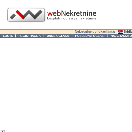
Nekretnine po lokacijama:
Srbij
|
|
|
|
LOG IN
REGISTRACIJA
UNOS OGLASA
POSLEDNJI OGLASI
NAJČITANIJI 