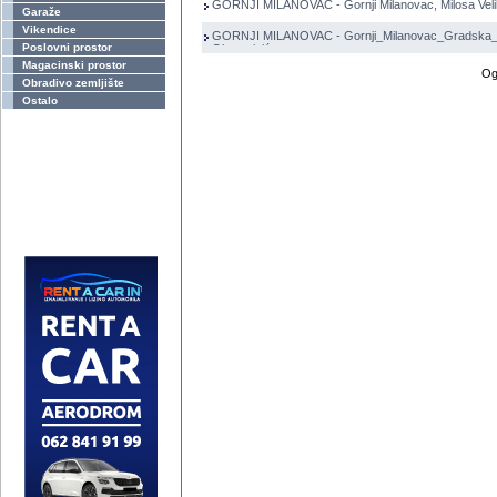
GORNJI MILANOVAC - Gornji Milanovac, Milosa Vel
Garaže
Vikendice
GORNJI MILANOVAC - Gornji_Milanovac_Gradska_L
Poslovni prostor
Obrenoivića
Magacinski prostor
Og
Obradivo zemljište
Ostalo