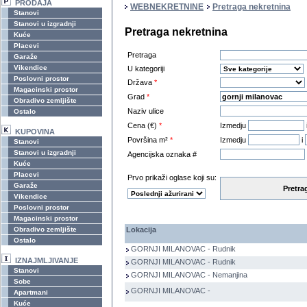
PRODAJA
WEBNEKRETNINE
Pretraga nekretnina
Stanovi
Stanovi u izgradnji
Pretraga nekretnina
Kuće
Placevi
Pretraga
Garaže
Vikendice
U kategoriji
Poslovni prostor
Država
*
Magacinski prostor
Grad
*
Obradivo zemljište
Naziv ulice
Ostalo
Cena (€)
*
Izmedju
KUPOVINA
Površina m²
*
Izmedju
i
Stanovi
Stanovi u izgradnji
Agencijska oznaka #
Kuće
Placevi
Prvo prikaži oglase koji su:
Garaže
Pretra
Vikendice
Poslovni prostor
Magacinski prostor
Obradivo zemljište
Lokacija
Ostalo
GORNJI MILANOVAC - Rudnik
IZNAJMLJIVANJE
GORNJI MILANOVAC - Rudnik
Stanovi
GORNJI MILANOVAC - Nemanjina
Sobe
GORNJI MILANOVAC -
Apartmani
Kuće