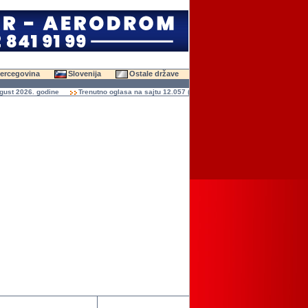
Hercegovina
Slovenija
Ostale države
 2026. godine
Trenutno oglasa na sajtu 12.057 (47.597 slika)
Ukupno čitanja ogla