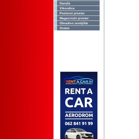
Garaže
Vikendice
Poslovni prostor
Magacinski prostor
Obradivo zemljište
Ostalo