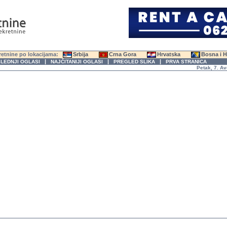
etnine po lokacijama:
Srbija
Crna Gora
Hrvatska
Bosna i 
|
|
|
LEDNJI OGLASI
NAJČITANIJI OGLASI
PREGLED SLIKA
PRVA STRANICA
Petak, 7. Avgust