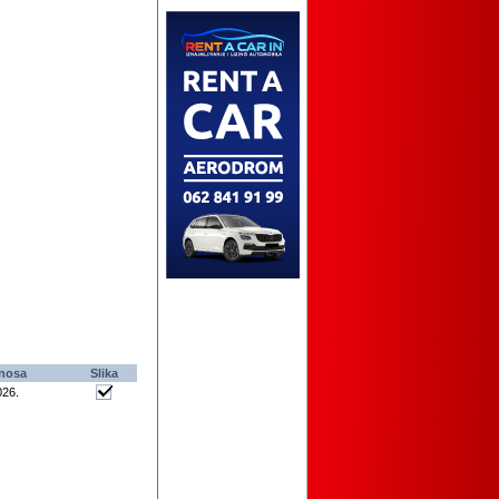
nosa
Slika
026
.