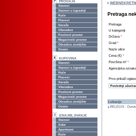
PRODAJA
WEBNEKRETN
Stanovi
Stanovi u izgradnji
Pretraga ne
Kuće
Placevi
Pretraga
Garaže
Vikendice
U kategoriji
Poslovni prostor
Država
*
Magacinski prostor
Grad
*
Obradivo zemljište
Naziv ulice
Ostalo
Cena (€)
*
KUPOVINA
Površina m²
*
Stanovi
Stanovi u izgradnji
Agencijska oznak
Kuće
Placevi
Prvo prikaži oglase
Garaže
Vikendice
Poslovni prostor
Magacinski prostor
Obradivo zemljište
Lokacija
Ostalo
BELEGIS - Duna
IZNAJMLJIVANJE
Stanovi
Sobe
Apartmani
Kuće