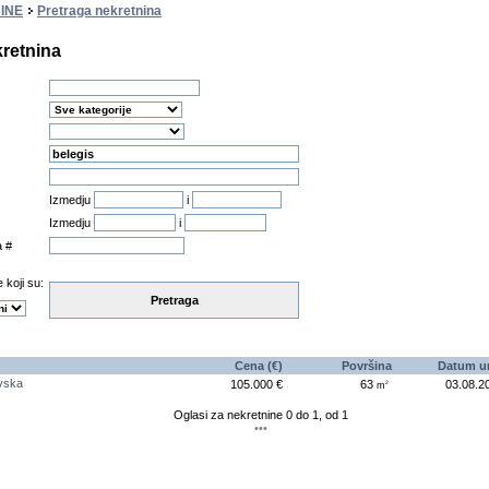
INE
Pretraga nekretnina
kretnina
Izmedju
i
Izmedju
i
a #
 koji su:
Pretraga
Cena (€)
Površina
Datum u
vska
105.000 €
63
03.08.2
2
m
Oglasi za nekretnine 0 do 1, od 1
•••