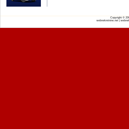
Copyright © 2
webnekretnine.net | webnek