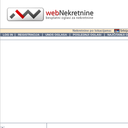
Nekretnine po lokacijama:
Srbij
|
|
|
|
LOG IN
REGISTRACIJA
UNOS OGLASA
POSLEDNJI OGLASI
NAJČITANIJI 