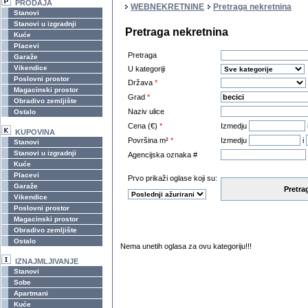
PRODAJA
WEBNEKRETNINE
Pretraga nekretnina
Stanovi
Stanovi u izgradnji
Pretraga nekretnina
Kuće
Placevi
Pretraga
Garaže
Vikendice
U kategoriji
Poslovni prostor
Država
*
Magacinski prostor
Grad
*
Obradivo zemljište
Naziv ulice
Ostalo
Cena (€)
*
Izmedju
KUPOVINA
Površina m²
*
Izmedju
i
Stanovi
Stanovi u izgradnji
Agencijska oznaka #
Kuće
Placevi
Prvo prikaži oglase koji su:
Garaže
Pretra
Vikendice
Poslovni prostor
Magacinski prostor
Obradivo zemljište
Ostalo
Nema unetih oglasa za ovu kategoriju!!!
IZNAJMLJIVANJE
Stanovi
Sobe
Apartmani
Kuće