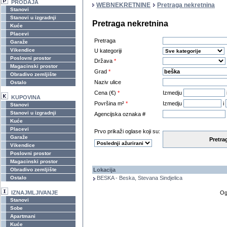
PRODAJA
WEBNEKRETNINE
Pretraga nekretnina
Stanovi
Stanovi u izgradnji
Pretraga nekretnina
Kuće
Placevi
Pretraga
Garaže
Vikendice
U kategoriji
Poslovni prostor
Država
*
Magacinski prostor
Grad
*
Obradivo zemljište
Naziv ulice
Ostalo
Cena (€)
*
Izmedju
KUPOVINA
Površina m²
*
Izmedju
i
Stanovi
Stanovi u izgradnji
Agencijska oznaka #
Kuće
Placevi
Prvo prikaži oglase koji su:
Garaže
Pretra
Vikendice
Poslovni prostor
Magacinski prostor
Obradivo zemljište
Lokacija
Ostalo
BESKA - Beska, Stevana Sindjelica
IZNAJMLJIVANJE
Og
Stanovi
Sobe
Apartmani
Kuće