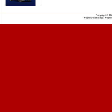
Copyright © 2
webnekretnine.net | webnek