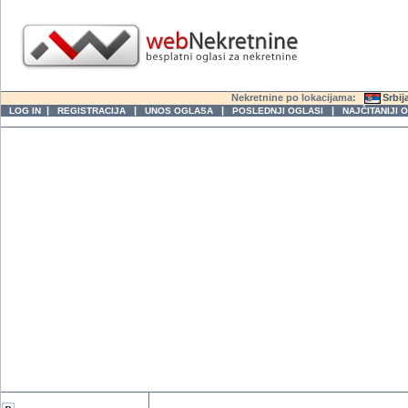
Nekretnine po lokacijama:
Srbij
|
|
|
|
LOG IN
REGISTRACIJA
UNOS OGLASA
POSLEDNJI OGLASI
NAJČITANIJI 