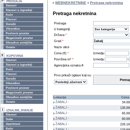
PRODAJA
WEBNEKRETNINE
Pretraga nekretnina
Stanovi
Stanovi u izgradnji
Pretraga nekretnina
Kuće
Placevi
Pretraga
Garaže
Vikendice
U kategoriji
Poslovni prostor
Država
*
Magacinski prostor
Grad
*
Obradivo zemljište
Naziv ulice
Ostalo
Cena (€)
*
Izmedju
KUPOVINA
Površina m²
*
Izmedju
i
Stanovi
Stanovi u izgradnji
Agencijska oznaka #
Kuće
Placevi
Prvo prikaži oglase koji su:
Garaže
Pretra
Vikendice
Poslovni prostor
Magacinski prostor
Obradivo zemljište
Lokacija
Cena 
Ostalo
ŽABALJ -
34.00
ŽABALJ -
135.00
IZNAJMLJIVANJE
ŽABALJ -
65.00
Stanovi
ŽABALJ -
60.00
Sobe
Apartmani
ŽABALJ -
226.10
Kuće
ŽABALJ -
123.60