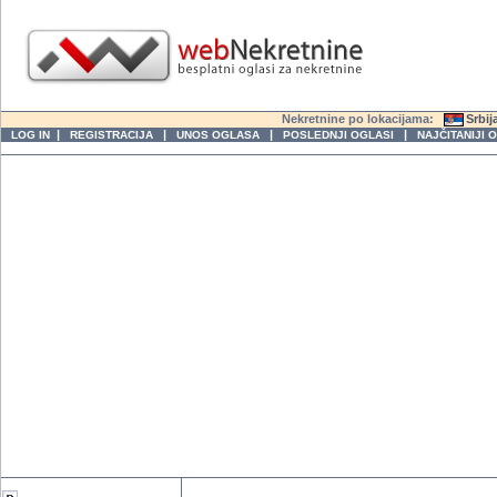
Nekretnine po lokacijama:
Srbij
|
|
|
|
LOG IN
REGISTRACIJA
UNOS OGLASA
POSLEDNJI OGLASI
NAJČITANIJI 