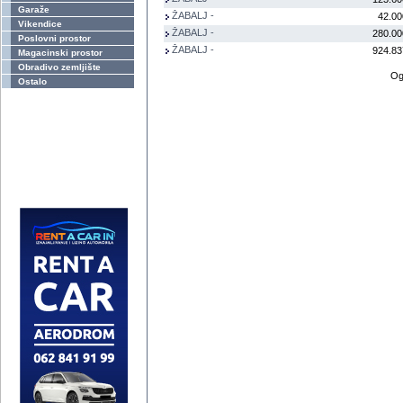
Garaže
ŽABALJ -
42.00
Vikendice
ŽABALJ -
280.00
Poslovni prostor
ŽABALJ -
924.83
Magacinski prostor
Obradivo zemljište
Og
Ostalo