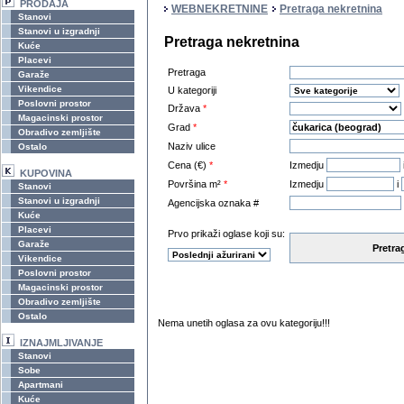
PRODAJA
WEBNEKRETNINE
Pretraga nekretnina
Stanovi
Stanovi u izgradnji
Pretraga nekretnina
Kuće
Placevi
Pretraga
Garaže
Vikendice
U kategoriji
Poslovni prostor
Država
*
Magacinski prostor
Grad
*
Obradivo zemljište
Naziv ulice
Ostalo
Cena (€)
*
Izmedju
KUPOVINA
Površina m²
*
Izmedju
i
Stanovi
Stanovi u izgradnji
Agencijska oznaka #
Kuće
Placevi
Prvo prikaži oglase koji su:
Garaže
Pretra
Vikendice
Poslovni prostor
Magacinski prostor
Obradivo zemljište
Ostalo
Nema unetih oglasa za ovu kategoriju!!!
IZNAJMLJIVANJE
Stanovi
Sobe
Apartmani
Kuće