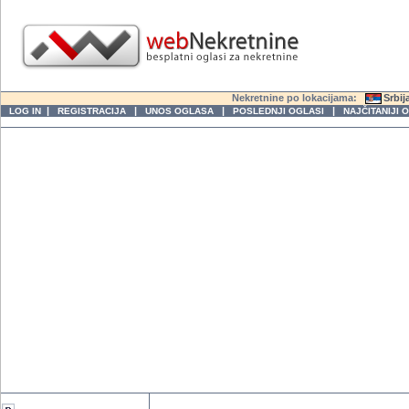
Nekretnine po lokacijama:
Srbij
|
|
|
|
LOG IN
REGISTRACIJA
UNOS OGLASA
POSLEDNJI OGLASI
NAJČITANIJI 