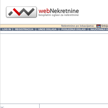
Nekretnine po lokacijama:
Srbij
|
|
|
|
LOG IN
REGISTRACIJA
UNOS OGLASA
POSLEDNJI OGLASI
NAJČITANIJI 