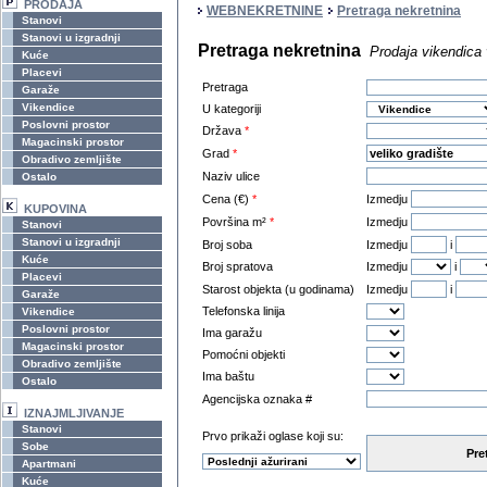
PRODAJA
WEBNEKRETNINE
Pretraga nekretnina
Stanovi
Stanovi u izgradnji
Pretraga nekretnina
Prodaja vikendica 
Kuće
Placevi
Pretraga
Garaže
Vikendice
U kategoriji
Poslovni prostor
Država
*
Magacinski prostor
Grad
*
Obradivo zemljište
Naziv ulice
Ostalo
Cena (€)
*
Izmedju
KUPOVINA
Površina m²
*
Izmedju
Stanovi
Stanovi u izgradnji
Broj soba
Izmedju
i
Kuće
Broj spratova
Izmedju
i
Placevi
Starost objekta (u godinama)
Izmedju
i
Garaže
Telefonska linija
Vikendice
Poslovni prostor
Ima garažu
Magacinski prostor
Pomoćni objekti
Obradivo zemljište
Ima baštu
Ostalo
Agencijska oznaka #
IZNAJMLJIVANJE
Stanovi
Prvo prikaži oglase koji su:
Sobe
Pre
Apartmani
Kuće