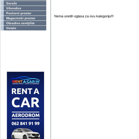
Garaže
Vikendice
Poslovni prostor
Nema unetih oglasa za ovu kategoriju!!!
Magacinski prostor
Obradivo zemljište
Ostalo