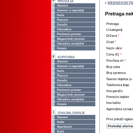
PRODAJA
WEBNEKRETN
Stanovi
Stanovi u izgradnji
Pretraga ne
Kuće
Placevi
Pretraga
Garaže
Vikendice
U kategoriji
Poslovni prostor
Država
*
Magacinski prostor
Grad
*
Obradivo zemljište
Naziv ulice
Ostalo
Cena (€)
*
KUPOVINA
Površina m²
*
Stanovi
Stanovi u izgradnji
Broj soba
Kuće
Broj spratova
Placevi
Starost objekta (u
Garaže
Telefonska linija
Vikendice
Poslovni prostor
Ima garažu
Magacinski prostor
Pomoćni objekti
Obradivo zemljište
Ima baštu
Ostalo
Agencijska oznak
IZNAJMLJIVANJE
Stanovi
Prvo prikaži oglase
Sobe
Apartmani
Kuće