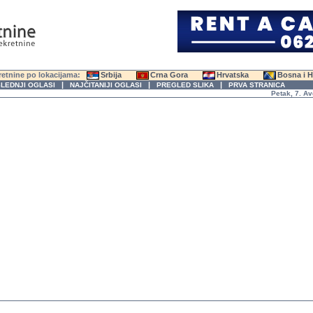
etnine po lokacijama:
Srbija
Crna Gora
Hrvatska
Bosna i 
|
|
|
LEDNJI OGLASI
NAJČITANIJI OGLASI
PREGLED SLIKA
PRVA STRANICA
Petak, 7. Avgus