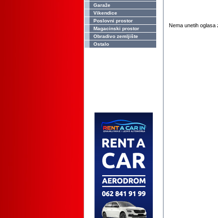
Garaže
Vikendice
Poslovni prostor
Nema unetih oglasa z
Magacinski prostor
Obradivo zemljište
Ostalo