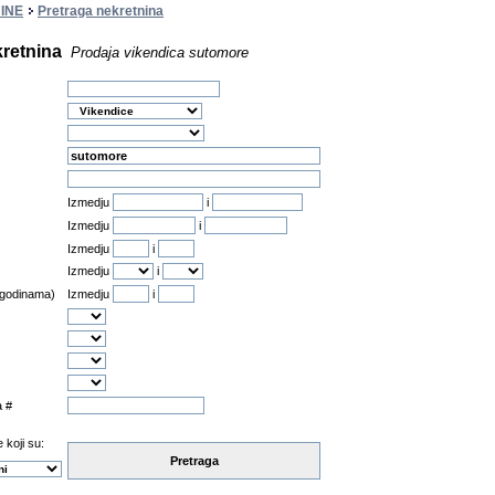
INE
Pretraga nekretnina
kretnina
Prodaja vikendica sutomore
Izmedju
i
Izmedju
i
Izmedju
i
Izmedju
i
 godinama)
Izmedju
i
a #
 koji su:
Pretraga