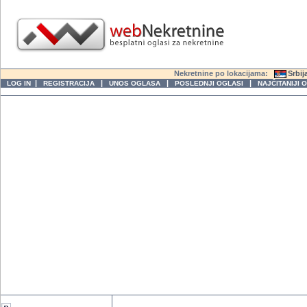
Nekretnine po lokacijama:
Srbij
|
|
|
|
LOG IN
REGISTRACIJA
UNOS OGLASA
POSLEDNJI OGLASI
NAJČITANIJI 