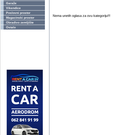
Garaže
Vikendice
Poslovni prostor
Nema unetih oglasa za ovu kategoriju!!!
Magacinski prostor
Obradivo zemljište
Ostalo