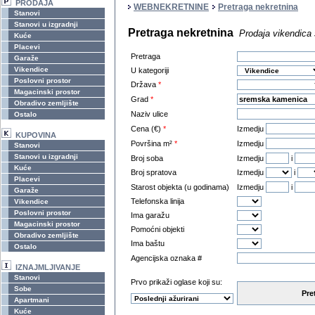
PRODAJA
WEBNEKRETNINE
Pretraga nekretnina
Stanovi
Stanovi u izgradnji
Pretraga nekretnina
Prodaja vikendic
Kuće
Placevi
Pretraga
Garaže
Vikendice
U kategoriji
Poslovni prostor
Država
*
Magacinski prostor
Grad
*
Obradivo zemljište
Naziv ulice
Ostalo
Cena (€)
*
Izmedju
KUPOVINA
Površina m²
*
Izmedju
Stanovi
Stanovi u izgradnji
Broj soba
Izmedju
i
Kuće
Broj spratova
Izmedju
i
Placevi
Starost objekta (u godinama)
Izmedju
i
Garaže
Telefonska linija
Vikendice
Poslovni prostor
Ima garažu
Magacinski prostor
Pomoćni objekti
Obradivo zemljište
Ima baštu
Ostalo
Agencijska oznaka #
IZNAJMLJIVANJE
Stanovi
Prvo prikaži oglase koji su:
Sobe
Pre
Apartmani
Kuće