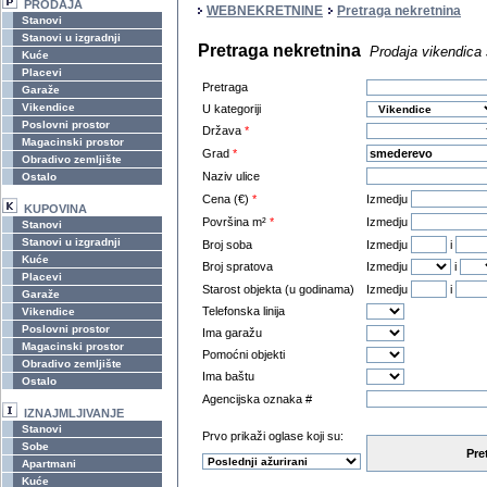
PRODAJA
WEBNEKRETNINE
Pretraga nekretnina
Stanovi
Stanovi u izgradnji
Pretraga nekretnina
Prodaja vikendica
Kuće
Placevi
Pretraga
Garaže
Vikendice
U kategoriji
Poslovni prostor
Država
*
Magacinski prostor
Grad
*
Obradivo zemljište
Naziv ulice
Ostalo
Cena (€)
*
Izmedju
KUPOVINA
Površina m²
*
Izmedju
Stanovi
Stanovi u izgradnji
Broj soba
Izmedju
i
Kuće
Broj spratova
Izmedju
i
Placevi
Starost objekta (u godinama)
Izmedju
i
Garaže
Telefonska linija
Vikendice
Poslovni prostor
Ima garažu
Magacinski prostor
Pomoćni objekti
Obradivo zemljište
Ima baštu
Ostalo
Agencijska oznaka #
IZNAJMLJIVANJE
Stanovi
Prvo prikaži oglase koji su:
Sobe
Pre
Apartmani
Kuće