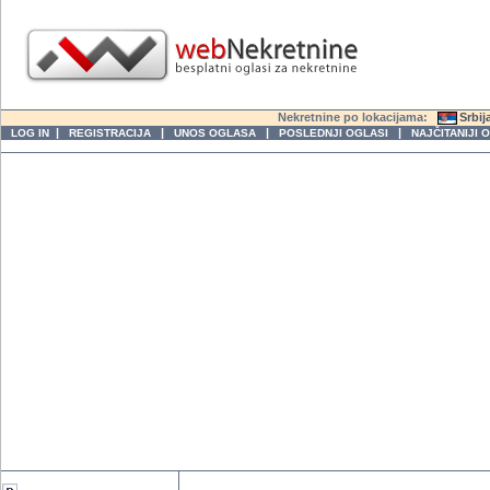
Nekretnine po lokacijama:
Srbij
|
|
|
|
LOG IN
REGISTRACIJA
UNOS OGLASA
POSLEDNJI OGLASI
NAJČITANIJI 