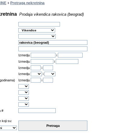
INE
Pretraga nekretnina
kretnina
Prodaja vikendica rakovica (beograd)
Izmedju
i
Izmedju
i
Izmedju
i
Izmedju
i
 godinama)
Izmedju
i
a #
 koji su:
Pretraga