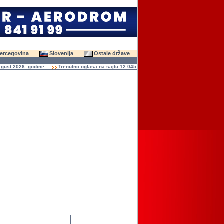
Hercegovina
Slovenija
Ostale države
t 2026. godine
Trenutno oglasa na sajtu 12.045 (47.453 slika)
Ukupno čitanja ogla