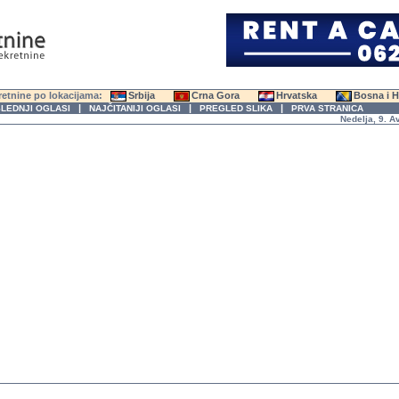
etnine po lokacijama:
Srbija
Crna Gora
Hrvatska
Bosna i 
|
|
|
LEDNJI OGLASI
NAJČITANIJI OGLASI
PREGLED SLIKA
PRVA STRANICA
Nedelja, 9. Avgus