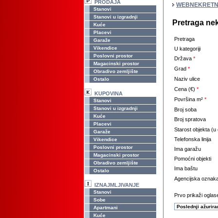
PRODAJA
WEBNEKRETN
Stanovi
Stanovi u izgradnji
Pretraga ne
Kuće
Placevi
Pretraga
Garaže
Vikendice
U kategoriji
Poslovni prostor
Država
*
Magacinski prostor
Grad
*
Obradivo zemljište
Naziv ulice
Ostalo
Cena (€)
*
KUPOVINA
Površina m²
*
Stanovi
Stanovi u izgradnji
Broj soba
Kuće
Broj spratova
Placevi
Starost objekta (u
Garaže
Telefonska linija
Vikendice
Poslovni prostor
Ima garažu
Magacinski prostor
Pomoćni objekti
Obradivo zemljište
Ima baštu
Ostalo
Agencijska oznak
IZNAJMLJIVANJE
Stanovi
Prvo prikaži oglase
Sobe
Apartmani
Kuće