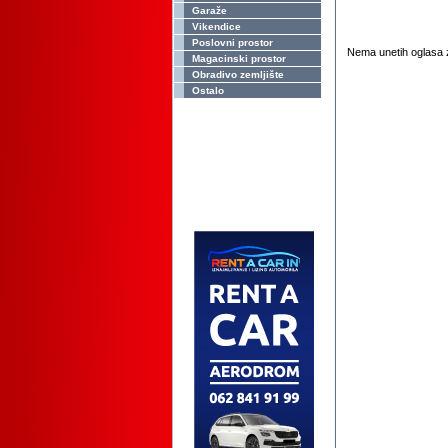
Garaže
Vikendice
Poslovni prostor
Nema unetih oglasa z
Magacinski prostor
Obradivo zemljište
Ostalo