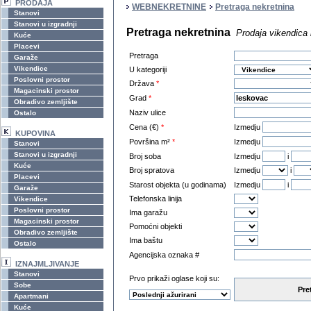
PRODAJA
WEBNEKRETNINE
Pretraga nekretnina
Stanovi
Stanovi u izgradnji
Pretraga nekretnina
Prodaja vikendica
Kuće
Placevi
Pretraga
Garaže
Vikendice
U kategoriji
Poslovni prostor
Država
*
Magacinski prostor
Grad
*
Obradivo zemljište
Naziv ulice
Ostalo
Cena (€)
*
Izmedju
KUPOVINA
Površina m²
*
Izmedju
Stanovi
Stanovi u izgradnji
Broj soba
Izmedju
i
Kuće
Broj spratova
Izmedju
i
Placevi
Starost objekta (u godinama)
Izmedju
i
Garaže
Telefonska linija
Vikendice
Poslovni prostor
Ima garažu
Magacinski prostor
Pomoćni objekti
Obradivo zemljište
Ima baštu
Ostalo
Agencijska oznaka #
IZNAJMLJIVANJE
Stanovi
Prvo prikaži oglase koji su:
Sobe
Pre
Apartmani
Kuće