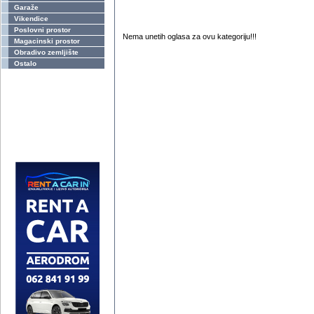
Garaže
Vikendice
Poslovni prostor
Nema unetih oglasa za ovu kategoriju!!!
Magacinski prostor
Obradivo zemljište
Ostalo