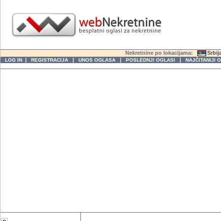
Nekretnine po lokacijama:
Srbij
|
|
|
|
LOG IN
REGISTRACIJA
UNOS OGLASA
POSLEDNJI OGLASI
NAJČITANIJI 