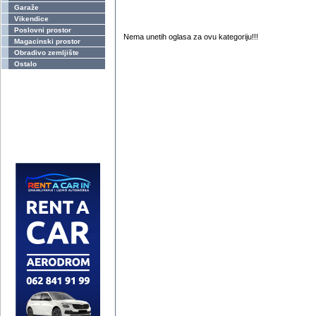
Garaže
Vikendice
Poslovni prostor
Nema unetih oglasa za ovu kategoriju!!!
Magacinski prostor
Obradivo zemljište
Ostalo