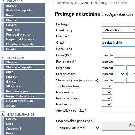
PRODAJA
WEBNEKRETNINE
Pretraga nekretnina
Stanovi
Stanovi u izgradnji
Pretraga nekretnina
Prodaja vikendica 
Kuće
Placevi
Pretraga
Garaže
Vikendice
U kategoriji
Poslovni prostor
Država
*
Magacinski prostor
Grad
*
Obradivo zemljište
Naziv ulice
Ostalo
Cena (€)
*
Izmedju
KUPOVINA
Površina m²
*
Izmedju
Stanovi
Stanovi u izgradnji
Broj soba
Izmedju
i
Kuće
Broj spratova
Izmedju
i
Placevi
Starost objekta (u godinama)
Izmedju
i
Garaže
Telefonska linija
Vikendice
Poslovni prostor
Ima garažu
Magacinski prostor
Pomoćni objekti
Obradivo zemljište
Ima baštu
Ostalo
Agencijska oznaka #
IZNAJMLJIVANJE
Stanovi
Prvo prikaži oglase koji su:
Sobe
Pre
Apartmani
Kuće