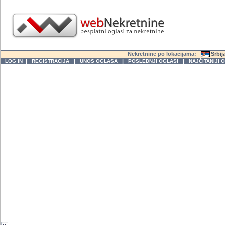
Nekretnine po lokacijama:
Srbij
|
|
|
|
LOG IN
REGISTRACIJA
UNOS OGLASA
POSLEDNJI OGLASI
NAJČITANIJI 