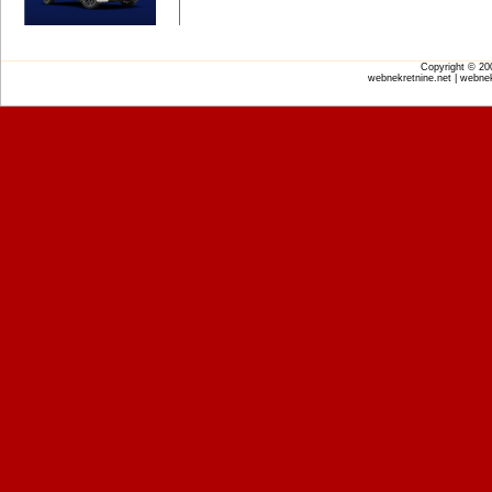
Copyright © 2
webnekretnine.net | webnek