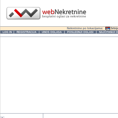
Nekretnine po lokacijama:
Srbij
|
|
|
|
LOG IN
REGISTRACIJA
UNOS OGLASA
POSLEDNJI OGLASI
NAJČITANIJI 