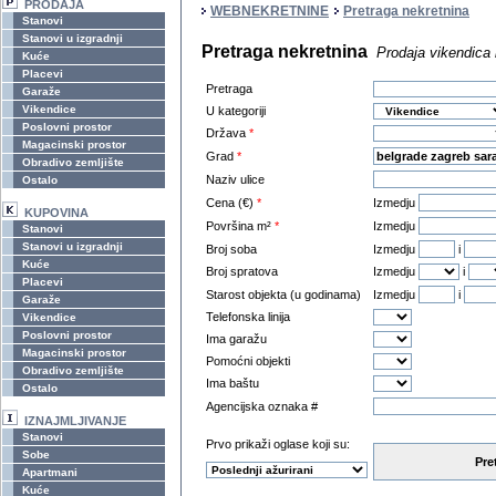
PRODAJA
WEBNEKRETNINE
Pretraga nekretnina
Stanovi
Stanovi u izgradnji
Pretraga nekretnina
Prodaja vikendica 
Kuće
Placevi
Pretraga
Garaže
Vikendice
U kategoriji
Poslovni prostor
Država
*
Magacinski prostor
Grad
*
Obradivo zemljište
Naziv ulice
Ostalo
Cena (€)
*
Izmedju
KUPOVINA
Površina m²
*
Izmedju
Stanovi
Stanovi u izgradnji
Broj soba
Izmedju
i
Kuće
Broj spratova
Izmedju
i
Placevi
Starost objekta (u godinama)
Izmedju
i
Garaže
Telefonska linija
Vikendice
Poslovni prostor
Ima garažu
Magacinski prostor
Pomoćni objekti
Obradivo zemljište
Ima baštu
Ostalo
Agencijska oznaka #
IZNAJMLJIVANJE
Stanovi
Prvo prikaži oglase koji su:
Sobe
Pre
Apartmani
Kuće