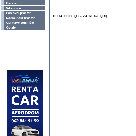
Garaže
Vikendice
Poslovni prostor
Nema unetih oglasa za ovu kategoriju!!!
Magacinski prostor
Obradivo zemljište
Ostalo