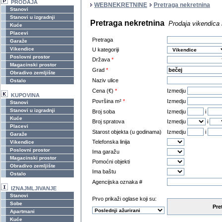
PRODAJA
WEBNEKRETNINE
Pretraga nekretnina
Stanovi
Stanovi u izgradnji
Pretraga nekretnina
Prodaja vikendica 
Kuće
Placevi
Pretraga
Garaže
Vikendice
U kategoriji
Poslovni prostor
Država
*
Magacinski prostor
Grad
*
Obradivo zemljište
Naziv ulice
Ostalo
Cena (€)
*
Izmedju
KUPOVINA
Površina m²
*
Izmedju
Stanovi
Stanovi u izgradnji
Broj soba
Izmedju
i
Kuće
Broj spratova
Izmedju
i
Placevi
Starost objekta (u godinama)
Izmedju
i
Garaže
Telefonska linija
Vikendice
Poslovni prostor
Ima garažu
Magacinski prostor
Pomoćni objekti
Obradivo zemljište
Ima baštu
Ostalo
Agencijska oznaka #
IZNAJMLJIVANJE
Stanovi
Prvo prikaži oglase koji su:
Sobe
Pre
Apartmani
Kuće