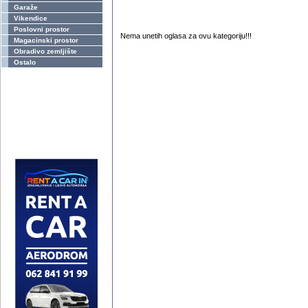
Garaže
Vikendice
Poslovni prostor
Nema unetih oglasa za ovu kategoriju!!!
Magacinski prostor
Obradivo zemljište
Ostalo