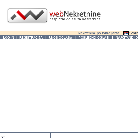
Nekretnine po lokacijama:
Srbij
|
|
|
|
LOG IN
REGISTRACIJA
UNOS OGLASA
POSLEDNJI OGLASI
NAJČITANIJI 