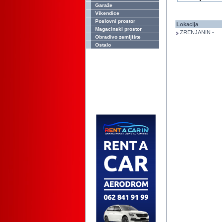
Garaže
Vikendice
Poslovni prostor
Lokacija
Magacinski prostor
ZRENJANIN -
Obradivo zemljište
Ostalo