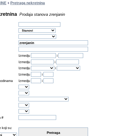
INE
Pretraga nekretnina
kretnina
Prodaja stanova zrenjanin
Izmedju
i
Izmedju
i
Izmedju
i
Izmedju
i
 godinama
Izmedju
i
a #
 koji su:
Pretraga