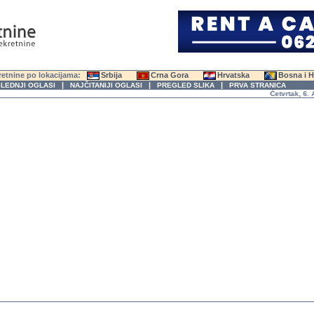
etnine po lokacijama:
Srbija
Crna Gora
Hrvatska
Bosna i 
|
|
|
LEDNJI OGLASI
NAJČITANIJI OGLASI
PREGLED SLIKA
PRVA STRANICA
Četvrtak, 6. Avg