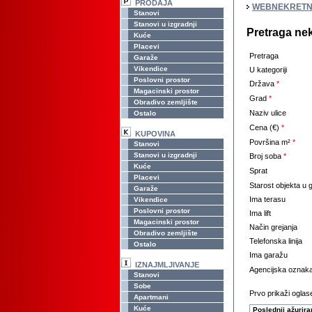
PRODAJA
WEBNEKRETN
Stanovi
Stanovi u izgradnji
Pretraga ne
Kuće
Placevi
Pretraga
Garaže
Vikendice
U kategoriji
Poslovni prostor
Država
*
Magacinski prostor
Grad
*
Obradivo zemljište
Naziv ulice
Ostalo
Cena (€)
*
KUPOVINA
Površina m²
*
Stanovi
Stanovi u izgradnji
Broj soba
*
Kuće
Sprat
Placevi
Starost objekta u
Garaže
Ima terasu
Vikendice
Poslovni prostor
Ima lift
Magacinski prostor
Način grejanja
Obradivo zemljište
Telefonska linija
Ostalo
Ima garažu
IZNAJMLJIVANJE
Agencijska oznak
Stanovi
Sobe
Prvo prikaži oglase
Apartmani
Kuće