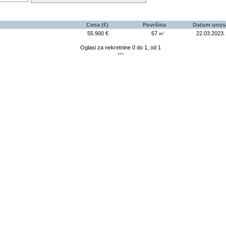
Cena (€)
Površina
Datum unos
55.900 €
67
22.03.2023
.
2
m
Oglasi za nekretnine 0 do 1, od 1
•••