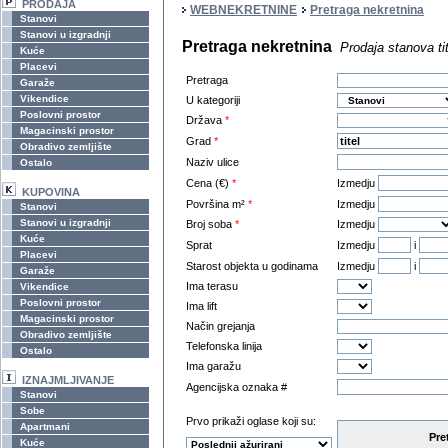
PRODAJA
WEBNEKRETNINE
Pretraga nekretnina
Stanovi
Stanovi u izgradnji
Pretraga nekretnina
Prodaja stanova tit
Kuće
Placevi
Pretraga
Garaže
Vikendice
U kategoriji
Poslovni prostor
Država
*
Magacinski prostor
Grad
*
Obradivo zemljište
Naziv ulice
Ostalo
Cena (€)
*
Izmedju
KUPOVINA
Površina m²
*
Izmedju
Stanovi
Stanovi u izgradnji
Broj soba
*
Izmedju
Kuće
Sprat
Izmedju
i
Placevi
Starost objekta u godinama
Izmedju
i
Garaže
Ima terasu
Vikendice
Poslovni prostor
Ima lift
Magacinski prostor
Način grejanja
Obradivo zemljište
Telefonska linija
Ostalo
Ima garažu
IZNAJMLJIVANJE
Agencijska oznaka #
Stanovi
Sobe
Prvo prikaži oglase koji su:
Apartmani
Pre
Kuće