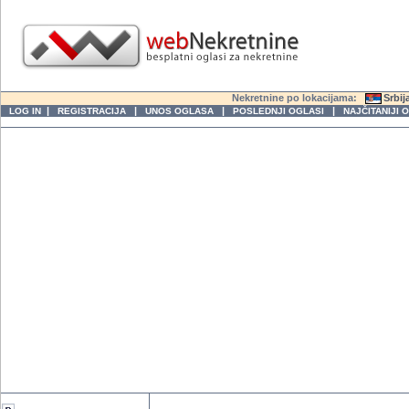
Nekretnine po lokacijama:
Srbij
|
|
|
|
LOG IN
REGISTRACIJA
UNOS OGLASA
POSLEDNJI OGLASI
NAJČITANIJI 