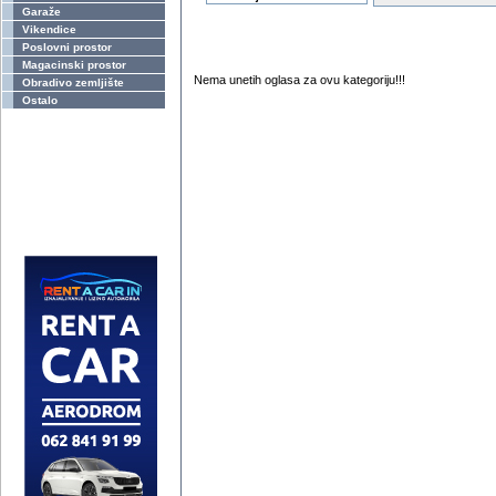
Garaže
Vikendice
Poslovni prostor
Magacinski prostor
Nema unetih oglasa za ovu kategoriju!!!
Obradivo zemljište
Ostalo